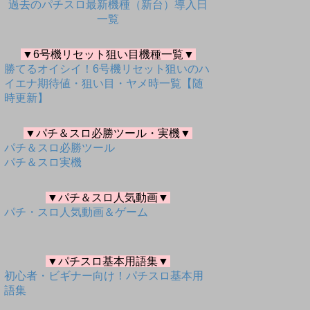
過去のパチスロ最新機種（新台）導入日
一覧
▼6号機リセット狙い目機種一覧▼
勝てるオイシイ！6号機リセット狙いのハ
イエナ期待値・狙い目・ヤメ時一覧【随
時更新】
▼パチ＆スロ必勝ツール・実機▼
パチ＆スロ必勝ツール
パチ＆スロ実機
▼パチ＆スロ人気動画▼
パチ・スロ人気動画＆ゲーム
▼パチスロ基本用語集▼
初心者・ビギナー向け！パチスロ基本用
語集