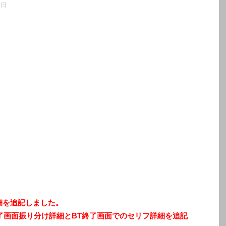
0日
細を追記しました。
終了画面振り分け詳細とBT終了画面でのセリフ詳細を追記