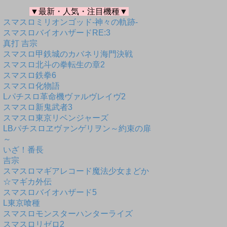
▼最新・人気・注目機種▼
スマスロミリオンゴッド-神々の軌跡-
スマスロバイオハザードRE:3
真打 吉宗
スマスロ甲鉄城のカバネリ海門決戦
スマスロ北斗の拳転生の章2
スマスロ鉄拳6
スマスロ化物語
Lパチスロ革命機ヴァルヴレイヴ2
スマスロ新鬼武者3
スマスロ東京リベンジャーズ
LBパチスロヱヴァンゲリヲン～約束の扉
～
いざ！番長
吉宗
スマスロマギアレコード魔法少女まどか
☆マギカ外伝
スマスロバイオハザード5
L東京喰種
スマスロモンスターハンターライズ
スマスロリゼロ2