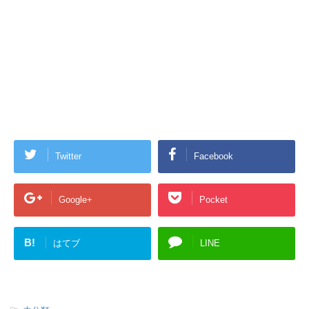
Twitter
Facebook
Google+
Pocket
B!
はてブ
LINE