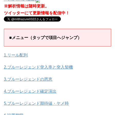
※解析情報は随時更新。
ツイッターにて更新情報を配信中！
■メニュー（タップで項目へジャンプ）
1.リール配列
2.ブルーレジェンド突入率と突入契機
3.ブルーレジェンドの恩恵
4.ブルーレジェンド確定演出
5.ブルーレジェンド期待値・ヤメ時