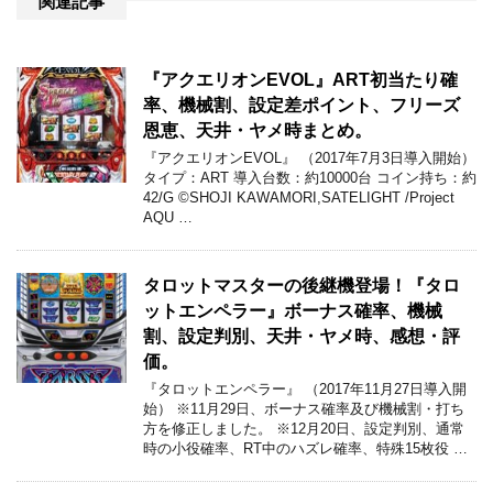
関連記事
『アクエリオンEVOL』ART初当たり確
率、機械割、設定差ポイント、フリーズ
恩恵、天井・ヤメ時まとめ。
『アクエリオンEVOL』 （2017年7月3日導入開始）
タイプ：ART 導入台数：約10000台 コイン持ち：約
42/G ©SHOJI KAWAMORI,SATELIGHT /Project
AQU …
タロットマスターの後継機登場！『タロ
ットエンペラー』ボーナス確率、機械
割、設定判別、天井・ヤメ時、感想・評
価。
『タロットエンペラー』 （2017年11月27日導入開
始） ※11月29日、ボーナス確率及び機械割・打ち
方を修正しました。 ※12月20日、設定判別、通常
時の小役確率、RT中のハズレ確率、特殊15枚役 …