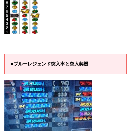
■ブルーレジェンド突入率と突入契機