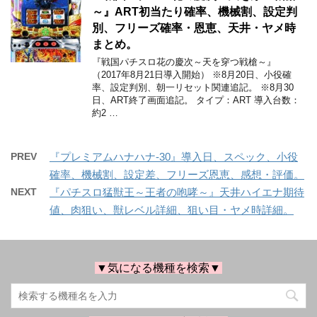
～』ART初当たり確率、機械割、設定判
別、フリーズ確率・恩恵、天井・ヤメ時
まとめ。
『戦国パチスロ花の慶次～天を穿つ戦槍～』
（2017年8月21日導入開始） ※8月20日、小役確
率、設定判別、朝一リセット関連追記。 ※8月30
日、ART終了画面追記。 タイプ：ART 導入台数：
約2 …
PREV
『プレミアムハナハナ-30』導入日、スペック、小役
確率、機械割、設定差、フリーズ恩恵、感想・評価。
NEXT
『パチスロ猛獣王～王者の咆哮～』天井ハイエナ期待
値、肉狙い、獣レベル詳細、狙い目・ヤメ時詳細。
▼気になる機種を検索▼