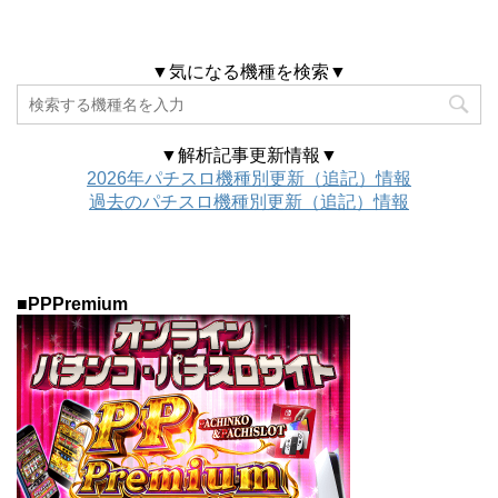
▼気になる機種を検索▼
▼解析記事更新情報▼
2026年パチスロ機種別更新（追記）情報
過去のパチスロ機種別更新（追記）情報
■PPPremium