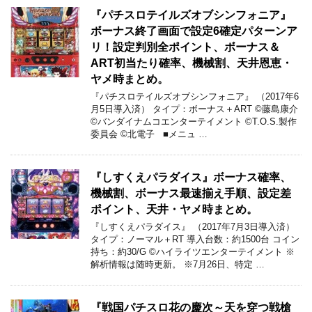
『パチスロテイルズオブシンフォニア』
ボーナス終了画面で設定6確定パターンア
リ！設定判別全ポイント、ボーナス＆
ART初当たり確率、機械割、天井恩恵・
ヤメ時まとめ。
『パチスロテイルズオブシンフォニア』 （2017年6
月5日導入済） タイプ：ボーナス＋ART ©藤島康介
©バンダイナムコエンターテイメント ©T.O.S.製作
委員会 ©北電子 ■メニュ …
『しすくえパラダイス』ボーナス確率、
機械割、ボーナス最速揃え手順、設定差
ポイント、天井・ヤメ時まとめ。
『しすくえパラダイス』 （2017年7月3日導入済）
タイプ：ノーマル＋RT 導入台数：約1500台 コイン
持ち：約30/G ©ハイライツエンターテイメント ※
解析情報は随時更新。 ※7月26日、特定 …
『戦国パチスロ花の慶次～天を穿つ戦槍