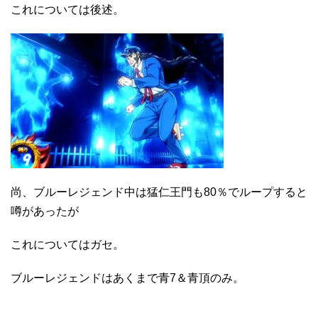
これについては後述。
尚、ブルーレジェンド中は猛仁王門も80％でループすると
噂があったが
これについてはガセ。
ブルーレジェンドはあくまで青7＆青頂のみ。