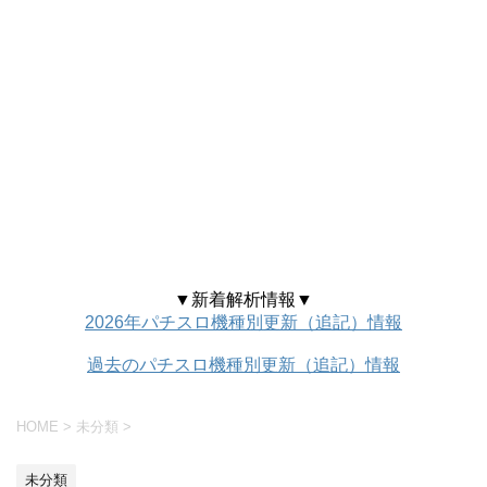
▼新着解析情報▼
2026年パチスロ機種別更新（追記）情報
過去のパチスロ機種別更新（追記）情報
HOME
>
未分類
>
未分類