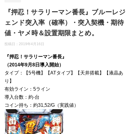
『押忍！サラリーマン番長』ブルーレジ
ェンド突入率（確率）・突入契機・期待
値・ヤメ時＆設置期限まとめ。
投稿日：
2019年4月16日
『押忍！サラリーマン番長』
（2014年9月8日導入開始）
タイプ：【5号機】【ATタイプ】【天井搭載】【液晶あ
り】
有効ライン：5ライン
導入台数：約-台
コイン持ち：約31,52/G（実践値）