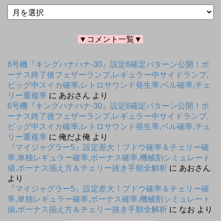
リ
ア
ー
ー
カ
▼コメント一覧▼
イ
ブ
6号機『キングハナハナ-30』設定6確定パターン公開！ボ
ーナス終了後フェザーランプ,レギュラー中サイドランプ,
ビッグ中スイカ確率,レトロサウンド発生率,ベル確率,チェ
リー重複率
に
あおさん
より
6号機『キングハナハナ-30』設定6確定パターン公開！ボ
ーナス終了後フェザーランプ,レギュラー中サイドランプ,
ビッグ中スイカ確率,レトロサウンド発生率,ベル確率,チェ
リー重複率
に
俺だよ俺
より
『マイジャグラー5』設定差大！ブドウ確率＆チェリー確
率,単独レギュラー確率,ボーナス確率,機械割シミュレート
値,ボーナス揃え方＆チェリー抜き手順全解析
に
あおさん
より
『マイジャグラー5』設定差大！ブドウ確率＆チェリー確
率,単独レギュラー確率,ボーナス確率,機械割シミュレート
値,ボーナス揃え方＆チェリー抜き手順全解析
に
なお
より