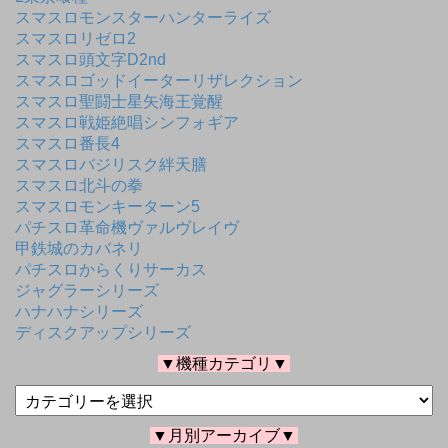
スマスロモンスターハンターライズ
スマスロリゼロ2
スマスロ頭文字D2nd
スマスロゴッドイーターリザレクション
スマスロ聖闘士星矢海王覚醒
スマスロ戦姫絶唱シンフォギア
スマスロ番長4
スマスロバジリスク絆天膳
スマスロ北斗の拳
スマスロモンキーターン5
パチスロ革命機ヴァルヴレイヴ
甲鉄城のカバネリ
パチスロからくりサーカス
ジャグラーシリーズ
ハナハナシリーズ
ディスクアップシリーズ
▼機種カテゴリ▼
カ
テ
ゴ
▼月別アーカイブ▼