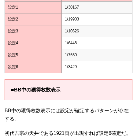
設定1
1/30167
設定2
1/19903
設定3
1/10626
設定4
1/6448
設定5
1/7550
設定6
1/3429
■BB中の獲得枚数表示
BB中の獲得枚数表示には設定が確定するパターンが存在
する。
初代吉宗の天井である1921両が出現すれば設定6確定だ。