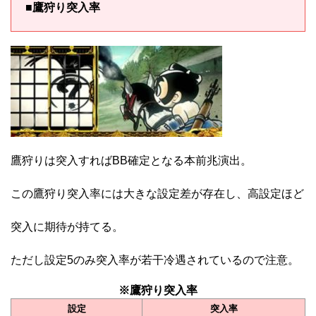
■鷹狩り突入率
鷹狩りは突入すればBB確定となる本前兆演出。
この鷹狩り突入率には大きな設定差が存在し、高設定ほど
突入に期待が持てる。
ただし設定5のみ突入率が若干冷遇されているので注意。
※鷹狩り突入率
設定
突入率