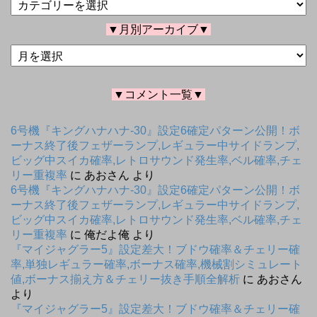
テ
ゴ
▼月別アーカイブ▼
リ
ア
ー
ー
カ
▼コメント一覧▼
イ
ブ
6号機『キングハナハナ-30』設定6確定パターン公開！ボ
ーナス終了後フェザーランプ,レギュラー中サイドランプ,
ビッグ中スイカ確率,レトロサウンド発生率,ベル確率,チェ
リー重複率
に
あおさん
より
6号機『キングハナハナ-30』設定6確定パターン公開！ボ
ーナス終了後フェザーランプ,レギュラー中サイドランプ,
ビッグ中スイカ確率,レトロサウンド発生率,ベル確率,チェ
リー重複率
に
俺だよ俺
より
『マイジャグラー5』設定差大！ブドウ確率＆チェリー確
率,単独レギュラー確率,ボーナス確率,機械割シミュレート
値,ボーナス揃え方＆チェリー抜き手順全解析
に
あおさん
より
『マイジャグラー5』設定差大！ブドウ確率＆チェリー確