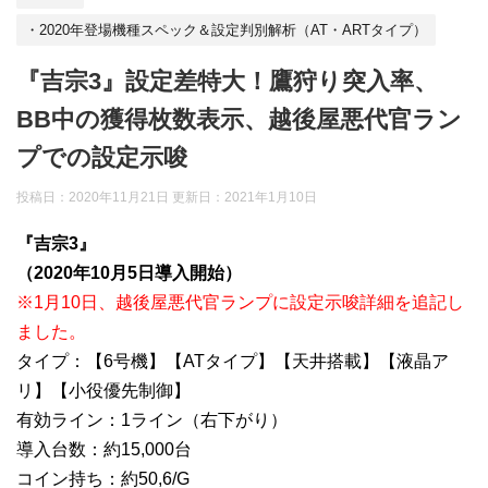
・2020年登場機種スペック＆設定判別解析（AT・ARTタイプ）
『吉宗3』設定差特大！鷹狩り突入率、
BB中の獲得枚数表示、越後屋悪代官ラン
プでの設定示唆
投稿日：2020年11月21日 更新日：
2021年1月10日
『吉宗3』
（2020年10月5日導入開始）
※1月10日、越後屋悪代官ランプに設定示唆詳細を追記し
ました。
タイプ：【6号機】【ATタイプ】【天井搭載】【液晶ア
リ】【小役優先制御】
有効ライン：1ライン（右下がり）
導入台数：約15,000台
コイン持ち：約50,6/G