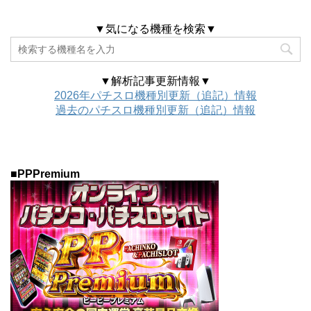
▼気になる機種を検索▼
▼解析記事更新情報▼
2026年パチスロ機種別更新（追記）情報
過去のパチスロ機種別更新（追記）情報
■PPPremium