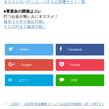
オススメのパチンコ・パチスロ実機サイト一覧
■軍資金の調達はコレ
打つお金が無い人にオススメ！
最短３０分で振込可能♪
５０万円まで融資可能！
Twitter
Facebook
Google+
Pocket
B!
はてブ
LINE
-
・吉宗3
,
・2020年登場機種スペック＆設定判別解析（AT・ARTタイ