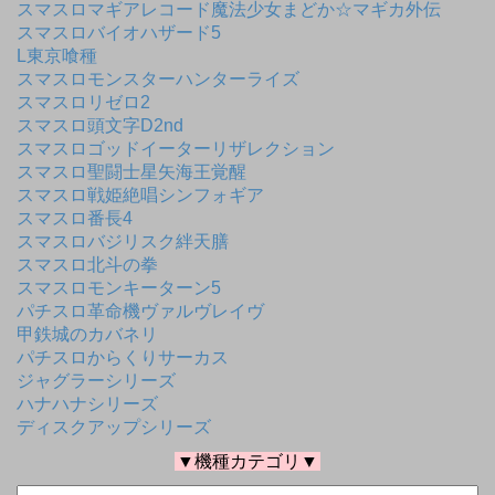
スマスロマギアレコード魔法少女まどか☆マギカ外伝
スマスロバイオハザード5
L東京喰種
スマスロモンスターハンターライズ
スマスロリゼロ2
スマスロ頭文字D2nd
スマスロゴッドイーターリザレクション
スマスロ聖闘士星矢海王覚醒
スマスロ戦姫絶唱シンフォギア
スマスロ番長4
スマスロバジリスク絆天膳
スマスロ北斗の拳
スマスロモンキーターン5
パチスロ革命機ヴァルヴレイヴ
甲鉄城のカバネリ
パチスロからくりサーカス
ジャグラーシリーズ
ハナハナシリーズ
ディスクアップシリーズ
▼機種カテゴリ▼
カ