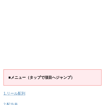
■メニュー（タップで項目へジャンプ）
1.リール配列
2.配当表