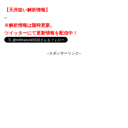
【天井狙い解析情報】
–
※解析情報は随時更新。
ツイッターにて更新情報を配信中！
–スポンサーリンク–