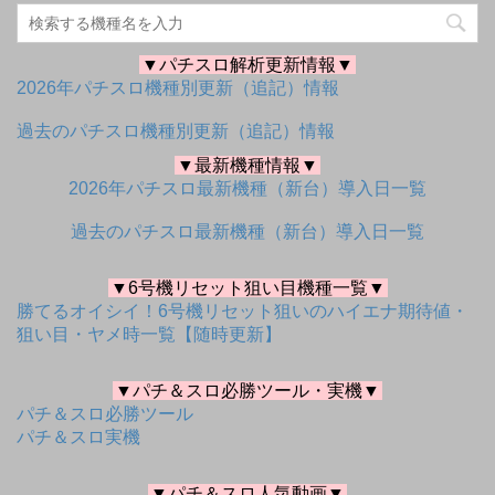
▼パチスロ解析更新情報▼
2026年パチスロ機種別更新（追記）情報
過去のパチスロ機種別更新（追記）情報
▼最新機種情報▼
2026年パチスロ最新機種（新台）導入日一覧
過去のパチスロ最新機種（新台）導入日一覧
▼6号機リセット狙い目機種一覧▼
勝てるオイシイ！6号機リセット狙いのハイエナ期待値・
狙い目・ヤメ時一覧【随時更新】
▼パチ＆スロ必勝ツール・実機▼
パチ＆スロ必勝ツール
パチ＆スロ実機
▼パチ＆スロ人気動画▼