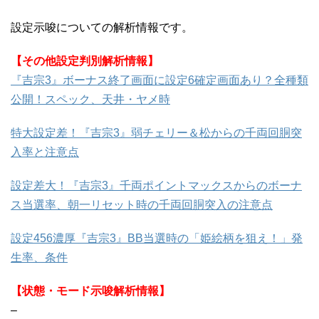
設定示唆についての解析情報です。
【その他設定判別解析情報】
『吉宗3』ボーナス終了画面に設定6確定画面あり？全種類
公開！スペック、天井・ヤメ時
特大設定差！『吉宗3』弱チェリー＆松からの千両回胴突
入率と注意点
設定差大！『吉宗3』千両ポイントマックスからのボーナ
ス当選率、朝一リセット時の千両回胴突入の注意点
設定456濃厚『吉宗3』BB当選時の「姫絵柄を狙え！」発
生率、条件
【状態・モード示唆解析情報】
–