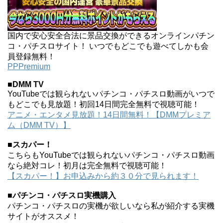
国内で安心安全合法に景品交換ができるオンラインパチン
コ・パチスロサイト！ いつでもどこでも遊べてしかも会
員登録無料！
PPPremium
■DMM TV
YouTubeでは観られないパチンコ・パチスロ動画がいつで
もどこでも見放題！初回14日間完全無料で視聴可能！
アニメ・エンタメ見放題！14日間無料！【DMMプレミア
ム（DMM TV）】
■スカパー！
こちらもYouTubeでは観られないパチンコ・パチスロ動画
なら絶対コレ！初月は完全無料で視聴可能！
【スカパー！】お申込みから約３０分で見られます！
■パチンコ・パチスロ実機購入
パチンコ・パチスロの実機が欲しいなら私が紹介する実機
サイトがオススメ！