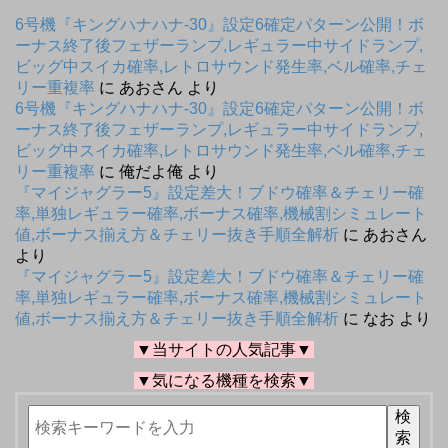
6号機『キングハナハナ-30』設定6確定パターン公開！ボ
ーナス終了後フェザーランプ,レギュラー中サイドランプ,
ビッグ中スイカ確率,レトロサウンド発生率,ベル確率,チェ
リー重複率
に
あおさん
より
6号機『キングハナハナ-30』設定6確定パターン公開！ボ
ーナス終了後フェザーランプ,レギュラー中サイドランプ,
ビッグ中スイカ確率,レトロサウンド発生率,ベル確率,チェ
リー重複率
に
俺だよ俺
より
『マイジャグラー5』設定差大！ブドウ確率＆チェリー確
率,単独レギュラー確率,ボーナス確率,機械割シミュレート
値,ボーナス揃え方＆チェリー抜き手順全解析
に
あおさん
より
『マイジャグラー5』設定差大！ブドウ確率＆チェリー確
率,単独レギュラー確率,ボーナス確率,機械割シミュレート
値,ボーナス揃え方＆チェリー抜き手順全解析
に
なお
より
▼当サイトの人気記事▼
▼気になる機種を検索▼
検
索