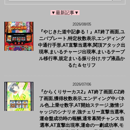
▼最新記事▼
2026/08/05
『やじきた道中記参る！』AT終了画面,ユ
ニバプレート,特定枚数表示,エンディング
中通行手形,AT直撃当選率,関頂アタック出
現率,まいるチャージ出現率,まいるテーブ
ル移行率,規定まいる振り分け,サブ液晶か
るた＆セリフ
2026/07/06
『からくりサーカス2』AT終了画面,CZ終
了画面,獲得枚数表示,エンディング中パネ
ル色,上乗せ数字,AT開始ステージ,激情ジ
ャッジのシナリオ,強チェリー直撃当選率,
運命盤成功時の報酬,通常幕間チャンス当
選率,AT直撃出現率,運命の一劇成功率,モ