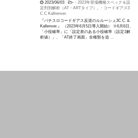
2023/06/03
-
・2023年登場機種スペック＆設
定判別解析（AT・ARTタイプ）
,
・コードギアス3
C.C.Kallrenver.
『パチスロコードギアス反逆のルルーシュ3C.C.＆
Kallenver.』 （2023年6月5日導入開始） ※6月6日、
「小役確率」に「設定差のある小役確率（設定1解
析値）」、「AT終了画面」全種類を追 …