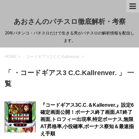
あおさんのパチスロ徹底解析・考察
20年パチンコ・パチスロだけで生きる男がパチスロの解析情報を配信し
ます。
HOME
>
・コードギアス3 C.C.Kallrenver.
>
「 ・コードギアス3 C.C.Kallrenver. 」 一
覧
『コードギアス3C.C.＆Kallenver.』設定6
確定画面公開！ボーナス終了画面,AT終了
画面,トロフィー出現率,特定ボーナス,無限
AT昇格率,小役確率,ボーナス察知＆最速揃
え手順