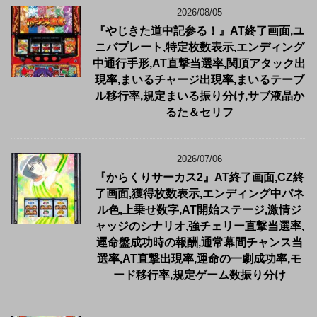
2026/08/05
『やじきた道中記参る！』AT終了画面,ユ
ニバプレート,特定枚数表示,エンディング
中通行手形,AT直撃当選率,関頂アタック出
現率,まいるチャージ出現率,まいるテーブ
ル移行率,規定まいる振り分け,サブ液晶か
るた＆セリフ
2026/07/06
『からくりサーカス2』AT終了画面,CZ終
了画面,獲得枚数表示,エンディング中パネ
ル色,上乗せ数字,AT開始ステージ,激情ジ
ャッジのシナリオ,強チェリー直撃当選率,
運命盤成功時の報酬,通常幕間チャンス当
選率,AT直撃出現率,運命の一劇成功率,モ
ード移行率,規定ゲーム数振り分け