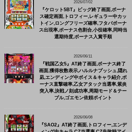
2026/07/02
『ケロット5BT』ビッグ終了画面,ボーナ
ス確定画面,トロフィー,レギュラー中カッ
トイン,ロングフリーズ確率,フタバボーナ
ス出現率,ボーナス色割合,小役確率,同時当
選期待度,ボーナス入賞手順
2026/06/11
『戦国乙女5』AT終了画面,ボーナス終了
画面,獲得枚数表示,ハルルナプッシュ,隠れ
凪,エンディング中ボイス＆キャラ紹介,ボ
ーナス直撃確率,乙女アタック当選率,紫炎
突入率,決戦ノ刻成功率,周期モード＆テー
ブル,ゴエモン依頼ポイント
2026/06/08
『SAO2』AT終了画面,トロフィー,エンデ
ィング中キャラ,CZ当選率,CZ失敗時アイ