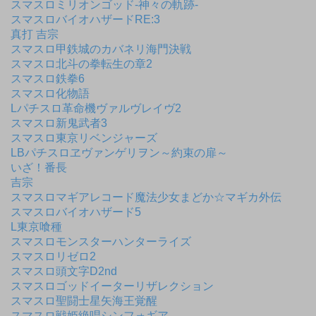
スマスロミリオンゴッド-神々の軌跡-
スマスロバイオハザードRE:3
真打 吉宗
スマスロ甲鉄城のカバネリ海門決戦
スマスロ北斗の拳転生の章2
スマスロ鉄拳6
スマスロ化物語
Lパチスロ革命機ヴァルヴレイヴ2
スマスロ新鬼武者3
スマスロ東京リベンジャーズ
LBパチスロヱヴァンゲリヲン～約束の扉～
いざ！番長
吉宗
スマスロマギアレコード魔法少女まどか☆マギカ外伝
スマスロバイオハザード5
L東京喰種
スマスロモンスターハンターライズ
スマスロリゼロ2
スマスロ頭文字D2nd
スマスロゴッドイーターリザレクション
スマスロ聖闘士星矢海王覚醒
スマスロ戦姫絶唱シンフォギア