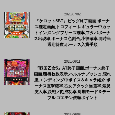
2026/07/02
『ケロット5BT』ビッグ終了画面,ボーナ
ス確定画面,トロフィー,レギュラー中カッ
トイン,ロングフリーズ確率,フタバボーナ
ス出現率,ボーナス色割合,小役確率,同時当
選期待度,ボーナス入賞手順
2026/06/11
『戦国乙女5』AT終了画面,ボーナス終了
画面,獲得枚数表示,ハルルナプッシュ,隠れ
凪,エンディング中ボイス＆キャラ紹介,ボ
ーナス直撃確率,乙女アタック当選率,紫炎
突入率,決戦ノ刻成功率,周期モード＆テー
ブル,ゴエモン依頼ポイント
2026/06/08