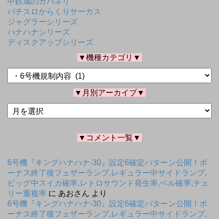
甲鉄城のカバネリ
パチスロからくりサーカス
ジャグラーシリーズ
ハナハナシリーズ
ディスクアップシリーズ
▼機種カテゴリ▼
カ
テ
ゴ
▼月別アーカイブ▼
リ
ア
ー
ー
カ
▼コメント一覧▼
イ
ブ
6号機『キングハナハナ-30』設定6確定パターン公開！ボ
ーナス終了後フェザーランプ,レギュラー中サイドランプ,
ビッグ中スイカ確率,レトロサウンド発生率,ベル確率,チェ
リー重複率
に
あおさん
より
6号機『キングハナハナ-30』設定6確定パターン公開！ボ
ーナス終了後フェザーランプ,レギュラー中サイドランプ,