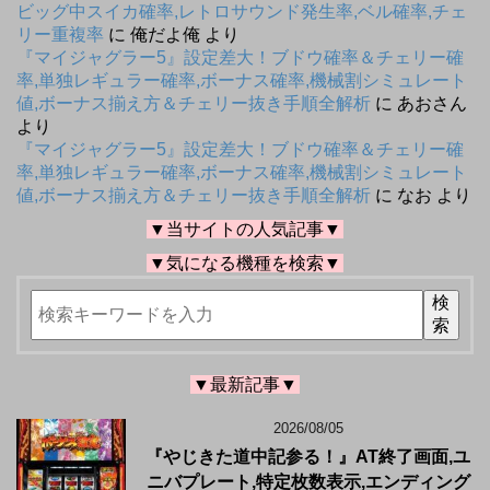
ビッグ中スイカ確率,レトロサウンド発生率,ベル確率,チェ
リー重複率
に
俺だよ俺
より
『マイジャグラー5』設定差大！ブドウ確率＆チェリー確
率,単独レギュラー確率,ボーナス確率,機械割シミュレート
値,ボーナス揃え方＆チェリー抜き手順全解析
に
あおさん
より
『マイジャグラー5』設定差大！ブドウ確率＆チェリー確
率,単独レギュラー確率,ボーナス確率,機械割シミュレート
値,ボーナス揃え方＆チェリー抜き手順全解析
に
なお
より
▼当サイトの人気記事▼
▼気になる機種を検索▼
検
索
▼最新記事▼
2026/08/05
『やじきた道中記参る！』AT終了画面,ユ
ニバプレート,特定枚数表示,エンディング