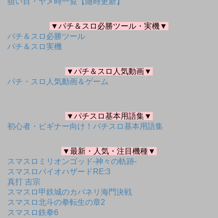
狙い目・ヤメ時一覧【随時更新】
▼パチ＆スロ必勝ツール・実機▼
パチ＆スロ必勝ツール
パチ＆スロ実機
▼パチ＆スロ人気動画▼
パチ・スロ人気動画＆ゲーム
▼パチスロ基本用語集▼
初心者・ビギナー向け！パチスロ基本用語集
▼最新・人気・注目機種▼
スマスロミリオンゴッド-神々の軌跡-
スマスロバイオハザードRE:3
真打 吉宗
スマスロ甲鉄城のカバネリ海門決戦
スマスロ北斗の拳転生の章2
スマスロ鉄拳6