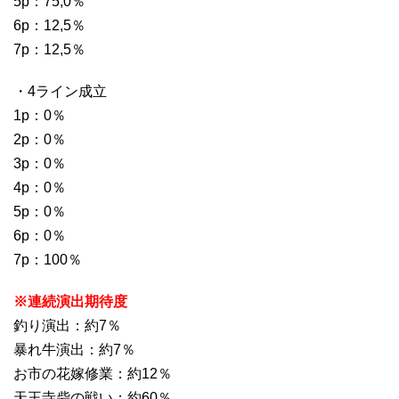
5p：75,0％
6p：12,5％
7p：12,5％
・4ライン成立
1p：0％
2p：0％
3p：0％
4p：0％
5p：0％
6p：0％
7p：100％
※連続演出期待度
釣り演出：約7％
暴れ牛演出：約7％
お市の花嫁修業：約12％
天王寺砦の戦い：約60％