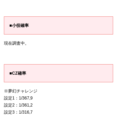
■小役確率
現在調査中。
■CZ確率
※夢幻チャレンジ
設定1：1/367,9
設定2：1/361,2
設定3：1/316,7