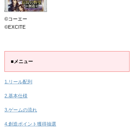
©コーエー
©EXCITE
■メニュー
1.リール配列
2.基本仕様
3.ゲームの流れ
4.創造ポイント獲得抽選