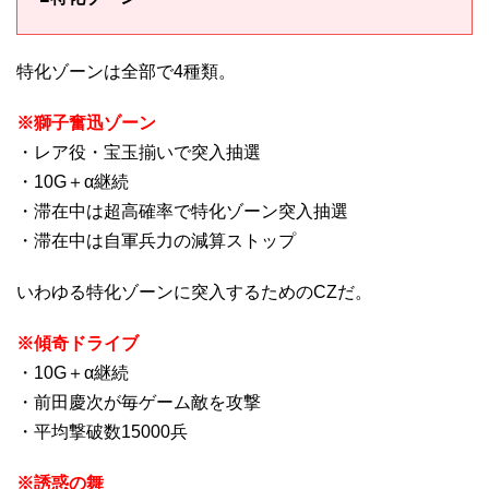
特化ゾーンは全部で4種類。
※獅子奮迅ゾーン
・レア役・宝玉揃いで突入抽選
・10G＋α継続
・滞在中は超高確率で特化ゾーン突入抽選
・滞在中は自軍兵力の減算ストップ
いわゆる特化ゾーンに突入するためのCZだ。
※傾奇ドライブ
・10G＋α継続
・前田慶次が毎ゲーム敵を攻撃
・平均撃破数15000兵
※誘惑の舞