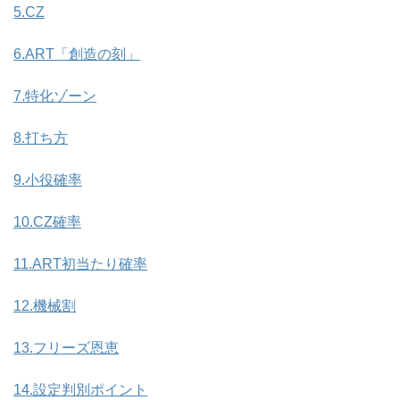
5.CZ
6.ART「創造の刻」
7.特化ゾーン
8.打ち方
9.小役確率
10.CZ確率
11.ART初当たり確率
12.機械割
13.フリーズ恩恵
14.設定判別ポイント