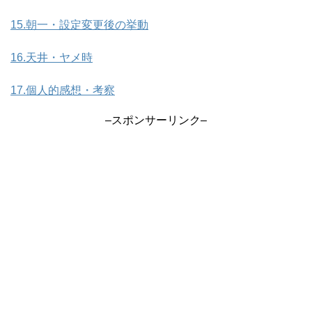
15.朝一・設定変更後の挙動
16.天井・ヤメ時
17.個人的感想・考察
–スポンサーリンク–