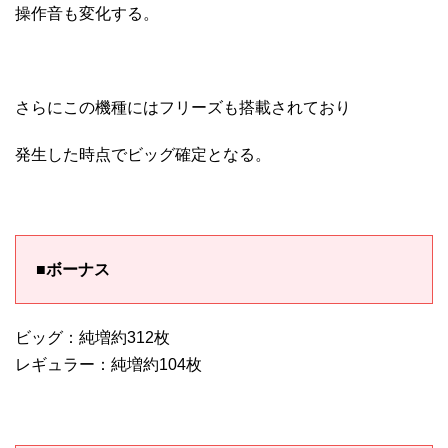
操作音も変化する。
さらにこの機種にはフリーズも搭載されており
発生した時点でビッグ確定となる。
■ボーナス
ビッグ：純増約312枚
レギュラー：純増約104枚