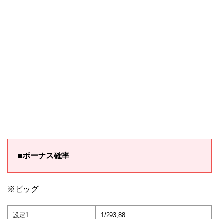
■ボーナス確率
※ビッグ
設定1
1/293,88