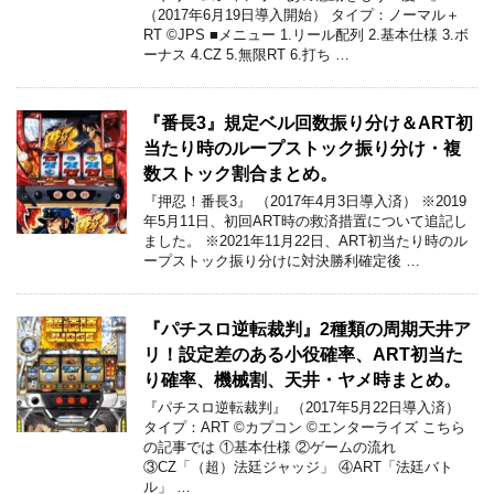
（2017年6月19日導入開始） タイプ：ノーマル＋
RT ©JPS ■メニュー 1.リール配列 2.基本仕様 3.ボ
ーナス 4.CZ 5.無限RT 6.打ち …
『番長3』規定ベル回数振り分け＆ART初
当たり時のループストック振り分け・複
数ストック割合まとめ。
『押忍！番長3』 （2017年4月3日導入済） ※2019
年5月11日、初回ART時の救済措置について追記し
ました。 ※2021年11月22日、ART初当たり時のル
ープストック振り分けに対決勝利確定後 …
『パチスロ逆転裁判』2種類の周期天井ア
リ！設定差のある小役確率、ART初当た
り確率、機械割、天井・ヤメ時まとめ。
『パチスロ逆転裁判』 （2017年5月22日導入済）
タイプ：ART ©カプコン ©エンターライズ こちら
の記事では ①基本仕様 ②ゲームの流れ
③CZ「（超）法廷ジャッジ」 ④ART「法廷バト
ル」 …