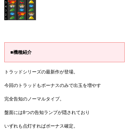
■機種紹介
トラッドシリーズの最新作が登場。
今回のトラッドもボーナスのみで出玉を増やす
完全告知のノーマルタイプ。
盤面には8つの告知ランプが隠されており
いずれも点灯すればボーナス確定。