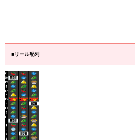
■リール配列