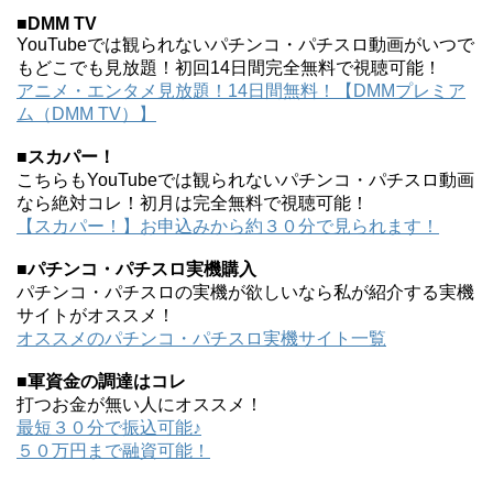
■DMM TV
YouTubeでは観られないパチンコ・パチスロ動画がいつで
もどこでも見放題！初回14日間完全無料で視聴可能！
アニメ・エンタメ見放題！14日間無料！【DMMプレミア
ム（DMM TV）】
■スカパー！
こちらもYouTubeでは観られないパチンコ・パチスロ動画
なら絶対コレ！初月は完全無料で視聴可能！
【スカパー！】お申込みから約３０分で見られます！
■パチンコ・パチスロ実機購入
パチンコ・パチスロの実機が欲しいなら私が紹介する実機
サイトがオススメ！
オススメのパチンコ・パチスロ実機サイト一覧
■軍資金の調達はコレ
打つお金が無い人にオススメ！
最短３０分で振込可能♪
５０万円まで融資可能！