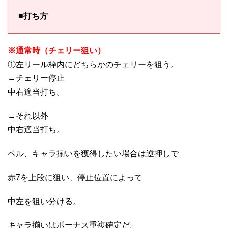
■打ち方
※通常時（チェリー狙い）
①左リール枠内にどちらかのチェリーを狙う。
→チェリー停止
中右適当打ち。
→それ以外
中右適当打ち。
ベル、キャラ揃いを獲得したい場合は逆押しで
赤7を上段に狙い、停止位置によって
中左を狙い分ける。
キャラ揃いはボーナス重複確定だ。