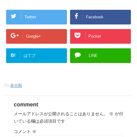
Twitter
Facebook
Google+
Pocket
B!
はてブ
LINE
-
未分類
comment
メールアドレスが公開されることはありません。
※
が付
いている欄は必須項目です
コメント
※