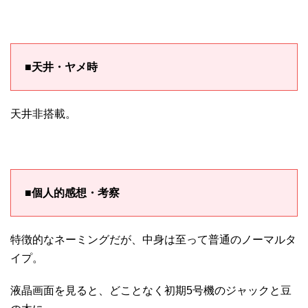
■天井・ヤメ時
天井非搭載。
■個人的感想・考察
特徴的なネーミングだが、中身は至って普通のノーマルタ
イプ。
液晶画面を見ると、どことなく初期5号機のジャックと豆