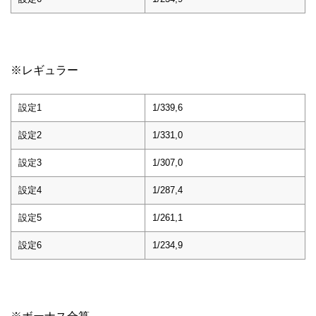
※レギュラー
設定1
1/339,6
設定2
1/331,0
設定3
1/307,0
設定4
1/287,4
設定5
1/261,1
設定6
1/234,9