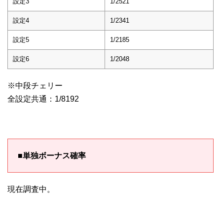
設定3
1/2521
設定4
1/2341
設定5
1/2185
設定6
1/2048
※中段チェリー
全設定共通：1/8192
■単独ボーナス確率
現在調査中。