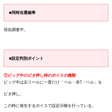
■同時当選確率
現在調査中。
■設定判別ポイント
①ビッグ中のビタ押し時のボイスの種類
ビッグ中は左リールに一度だけ「ベル・赤7・ベル」を
ビタ押し。
この時に発生するボイスで設定示唆を行っている。