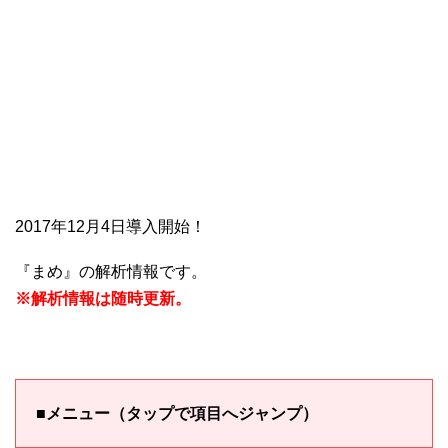
2017年12月4日導入開始！
『まめ』の解析情報です。
※解析情報は随時更新。
■メニュー（タップで項目へジャンプ）