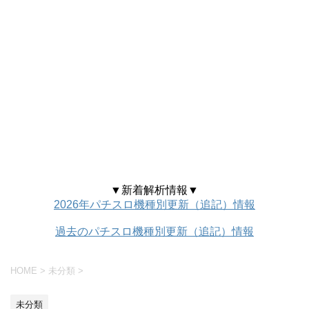
▼新着解析情報▼
2026年パチスロ機種別更新（追記）情報
過去のパチスロ機種別更新（追記）情報
HOME
>
未分類
>
未分類