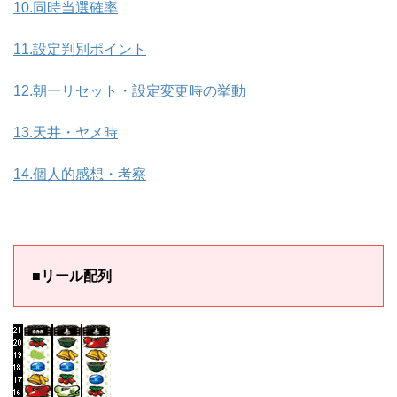
10.同時当選確率
11.設定判別ポイント
12.朝一リセット・設定変更時の挙動
13.天井・ヤメ時
14.個人的感想・考察
■リール配列