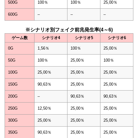
500G
100％
100％
25,00％
600G
–
–
–
※シナリオ別フェイク前兆発生率(4～6)
ゲーム数
シナリオ4
シナリオ5
シナリオ6
0G
1,56％
100％
25,00％
50G
100％
25,00％
100％
100G
25,00％
25,00％
25,00％
150G
90,63％
25,00％
25,00％
200G
–
90,63％
90,63％
250G
12,50％
25,00％
25,00％
300G
25,00％
25,00％
25,00％
350G
90,63％
25,00％
25,00％