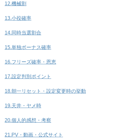
12.機械割
13.小役確率
14.同時当選割合
15.単独ボーナス確率
16.フリーズ確率・恩恵
17.設定判別ポイント
18.朝一リセット・設定変更時の挙動
19.天井・ヤメ時
20.個人的感想・考察
21.PV・動画・公式サイト