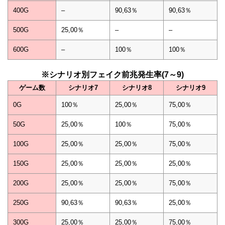
400G
–
90,63％
90,63％
500G
25,00％
–
–
600G
–
100％
100％
※シナリオ別フェイク前兆発生率(7～9)
ゲーム数
シナリオ7
シナリオ8
シナリオ9
0G
100％
25,00％
75,00％
50G
25,00％
100％
75,00％
100G
25,00％
25,00％
75,00％
150G
25,00％
25,00％
25,00％
200G
25,00％
25,00％
75,00％
250G
90,63％
90,63％
25,00％
300G
25,00％
25,00％
75,00％