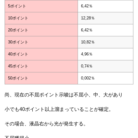
5ポイント
6,42％
10ポイント
12,28％
20ポイント
6,42％
30ポイント
10,82％
40ポイント
4,96％
45ポイント
0,74％
50ポイント
0,002％
尚、現在の不屈ポイント示唆は不屈小、中、大があり
小でも40ポイント以上溜まっていることが確定。
その場合、液晶右から光が発生する。