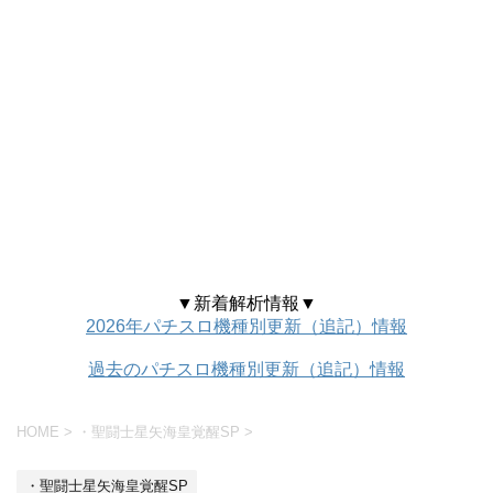
▼新着解析情報▼
2026年パチスロ機種別更新（追記）情報
過去のパチスロ機種別更新（追記）情報
HOME
>
・聖闘士星矢海皇覚醒SP
>
・聖闘士星矢海皇覚醒SP