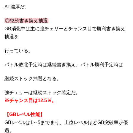
AT濃厚だ。
◎継続書き換え抽選
GB消化中は主に強チェリーとチャンス目で勝利書き換え
抽選を
行っている。
バトル敗北予定時は継続書き換え、バトル勝利予定時は
継続ストック抽選となる。
強チェリーは継続ストック確定だ。
※チャンス目は12.5％。
【GBレベル性能】
GBレベルは1～5までまり、上位レベルほどGB突破率が優
遇。