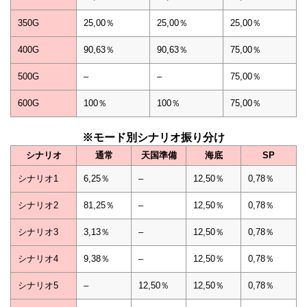
350G
25,00％
25,00％
25,00％
400G
90,63％
90,63％
75,00％
500G
–
–
75,00％
600G
100％
100％
75,00％
※モード別シナリオ振り分け
シナリオ
通常
天国準備
海底
SP
シナリオ1
6,25％
–
12,50％
0,78％
シナリオ2
81,25％
–
12,50％
0,78％
シナリオ3
3,13％
–
12,50％
0,78％
シナリオ4
9,38％
–
12,50％
0,78％
シナリオ5
–
12,50％
12,50％
0,78％