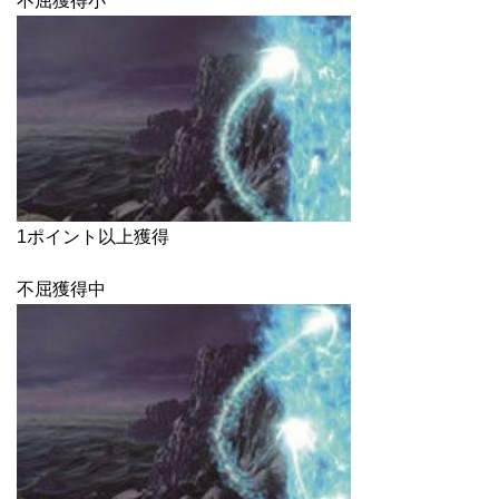
不屈獲得小
1ポイント以上獲得
不屈獲得中