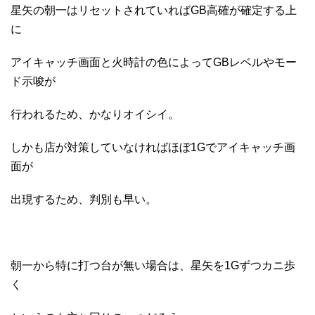
星矢の朝一はリセットされていればGB高確が確定する上
に
アイキャッチ画面と火時計の色によってGBレベルやモー
ド示唆が
行われるため、かなりオイシイ。
しかも店が対策していなければほぼ1Gでアイキャッチ画
面が
出現するため、判別も早い。
朝一から特に打つ台が無い場合は、星矢を1Gずつカニ歩
く