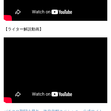
【ライター解説動画】