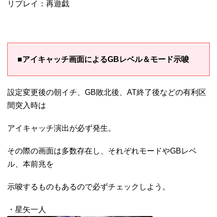
リプレイ：再遊戯
■アイキャッチ画面によるGBレベル＆モード示唆
設定変更後の朝イチ、GB敗北後、AT終了後などの有利区
間突入時は
アイキャッチ演出が必ず発生。
その際の画面は多数存在し、それぞれモードやGBレベ
ル、本前兆を
示唆するものもあるので必ずチェックしよう。
・星矢一人