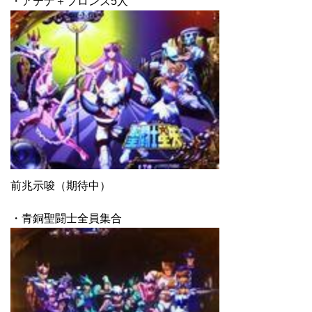
・アテナ＋ブロンズ5人
前兆示唆（期待中）
・青銅聖闘士全員集合