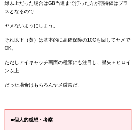
緑以上だった場合はGB当選まで打った方が期待値はプラ
スとなるので
ヤメないようにしよう。
それ以下（黄）は基本的に高確保障の10Gを回してヤメで
OK。
ただしアイキャッチ画面の種類にも注目し、星矢＋ヒロイ
ン以上
だった場合はもちろんヤメ厳禁だ。
■個人的感想・考察