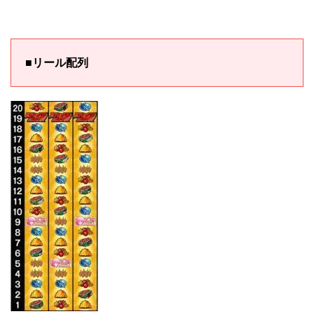
■リール配列