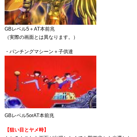
GBレベル5＋AT本前兆
（実際の画面とは異なります。）
・パンチングマシーン＋子供達
GBレベル5orAT本前兆
【狙い目とヤメ時】