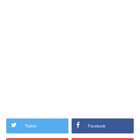
Twitter
Facebook