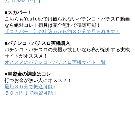
ム（DMM TV）】
■スカパー！
こちらもYouTubeでは観られないパチンコ・パチスロ動画
なら絶対コレ！初月は完全無料で視聴可能！
【スカパー！】お申込みから約３０分で見られます！
■パチンコ・パチスロ実機購入
パチンコ・パチスロの実機が欲しいなら私が紹介する実機
サイトがオススメ！
オススメのパチンコ・パチスロ実機サイト一覧
■軍資金の調達はコレ
打つお金が無い人にオススメ！
最短３０分で振込可能♪
５０万円まで融資可能！