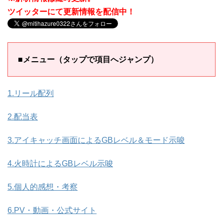
ツイッターにて更新情報を配信中！
■メニュー（タップで項目へジャンプ）
1.リール配列
2.配当表
3.アイキャッチ画面によるGBレベル＆モード示唆
4.火時計によるGBレベル示唆
5.個人的感想・考察
6.PV・動画・公式サイト