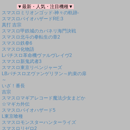
▼最新・人気・注目機種▼
スマスロミリオンゴッド-神々の軌跡-
スマスロバイオハザードRE:3
真打 吉宗
スマスロ甲鉄城のカバネリ海門決戦
スマスロ北斗の拳転生の章2
スマスロ鉄拳6
スマスロ化物語
Lパチスロ革命機ヴァルヴレイヴ2
スマスロ新鬼武者3
スマスロ東京リベンジャーズ
LBパチスロヱヴァンゲリヲン～約束の扉
～
いざ！番長
吉宗
スマスロマギアレコード魔法少女まどか
☆マギカ外伝
スマスロバイオハザード5
L東京喰種
スマスロモンスターハンターライズ
スマスロリゼロ2