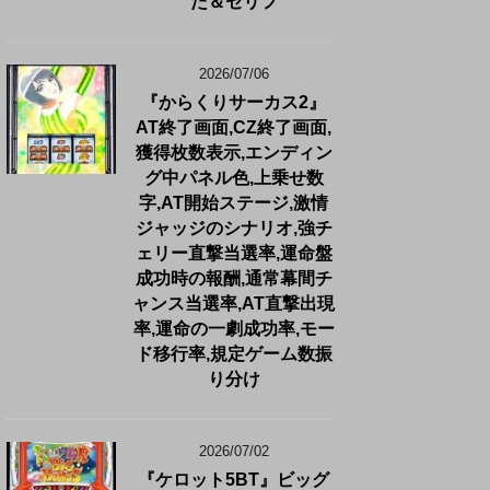
た＆セリフ
2026/07/06
『からくりサーカス2』
AT終了画面,CZ終了画面,
獲得枚数表示,エンディン
グ中パネル色,上乗せ数
字,AT開始ステージ,激情
ジャッジのシナリオ,強チ
ェリー直撃当選率,運命盤
成功時の報酬,通常幕間チ
ャンス当選率,AT直撃出現
率,運命の一劇成功率,モー
ド移行率,規定ゲーム数振
り分け
2026/07/02
『ケロット5BT』ビッグ