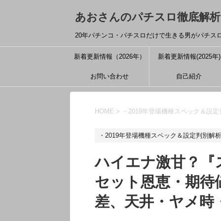
あおさんのパチスロ徹底解析
20年パチンコ・パチスロだけで生きる男がパチス
新着更新情報（2026年）
新着更新情報(2025年)
お問い合わせ
自己紹介
HOME
>
・2019年登場機種スペック＆設定
・2019年登場機種スペック＆設定判別解析
ハイエナ激甘？『
セット恩恵・期待
差、天井・ヤメ時