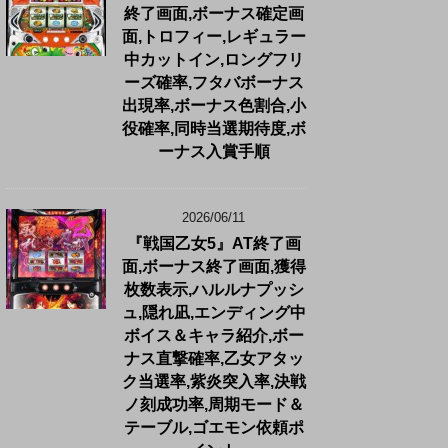
終了画面,ボーナス確定画
面,トロフィー,レギュラー
中カットイン,ロングフリ
ーズ確率,フタバボーナス
出現率,ボーナス色割合,小
役確率,同時当選期待度,ボ
ーナス入賞手順
2026/06/11
『戦国乙女5』AT終了画
面,ボーナス終了画面,獲得
枚数表示,ハルルナプッシ
ュ,隠れ凪,エンディング中
ボイス＆キャラ紹介,ボー
ナス直撃確率,乙女アタッ
ク当選率,紫炎突入率,決戦
ノ刻成功率,周期モード＆
テーブル,ゴエモン依頼ポ