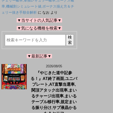
チェリー確率,単独レギュラー確率,ボーナス確
率,機械割シミュレート値,ボーナス揃え方＆チ
ェリー抜き手順全解析
に
なお
より
▼当サイトの人気記事▼
▼気になる機種を検索▼
検
索
▼最新記事▼
2026/08/05
『やじきた道中記参
る！』AT終了画面,ユニバ
プレート,AT直撃当選率,
関頂アタック出現率,まい
るチャージ出現率,まいる
テーブル移行率,規定まい
る振り分け,サブ液晶かる