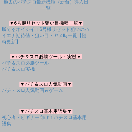
過去のパチスロ最新機種（新台）導入日
一覧
▼6号機リセット狙い目機種一覧▼
勝てるオイシイ！6号機リセット狙いのハ
イエナ期待値・狙い目・ヤメ時一覧【随
時更新】
▼パチ＆スロ必勝ツール・実機▼
パチ＆スロ必勝ツール
パチ＆スロ実機
▼パチ＆スロ人気動画▼
パチ・スロ人気動画＆ゲーム
▼パチスロ基本用語集▼
初心者・ビギナー向け！パチスロ基本用
語集