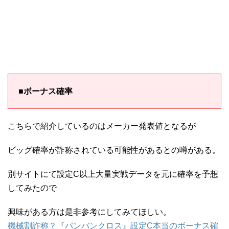
■ボーナス確率
こちらで紹介しているのはメーカー発表値となるが
ビッグ確率が詐称されている可能性があるとの噂がある。
別サイトにて設定C以上大量実戦データを元に確率を予想
してみたので
興味がある方は是非参考にしてみてほしい。
機械割詐称？『バンバンクロス』設定C本当のボーナス確