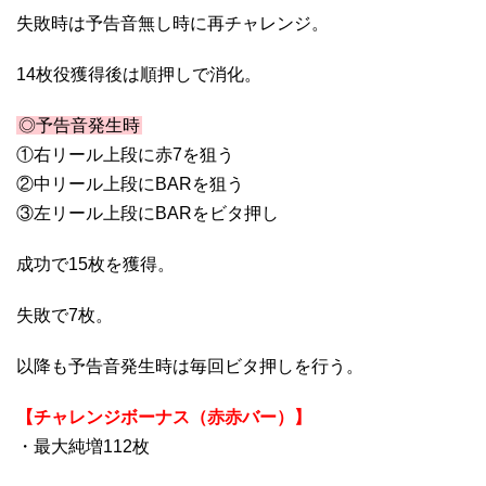
失敗時は予告音無し時に再チャレンジ。
14枚役獲得後は順押しで消化。
◎予告音発生時
①右リール上段に赤7を狙う
②中リール上段にBARを狙う
③左リール上段にBARをビタ押し
成功で15枚を獲得。
失敗で7枚。
以降も予告音発生時は毎回ビタ押しを行う。
【チャレンジボーナス（赤赤バー）】
・最大純増112枚