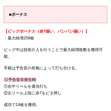
■ボーナス
【ビッグボーナス（赤7揃い、バンバン揃い）】
・最大純増259枚
ビッグ中は技術介入を行うことで最大純増枚数を獲得可
能。
手順は予告音の有無によって打ち分ける。
◎予告音非発生時
①右中リールを適当打ち
②左リール上段に赤7をビタ押し
成功で14枚を獲得。