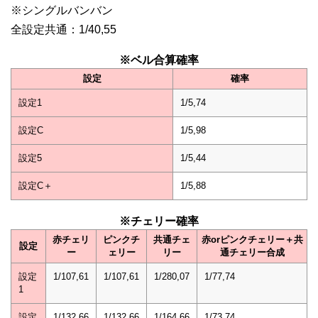
※シングルバンバン
全設定共通：1/40,55
※ベル合算確率
設定
確率
設定1
1/5,74
設定C
1/5,98
設定5
1/5,44
設定C＋
1/5,88
※チェリー確率
赤チェリ
ピンクチ
共通チェ
赤orピンクチェリー＋共
設定
ー
ェリー
リー
通チェリー合成
設定
1/107,61
1/107,61
1/280,07
1/77,74
1
設定
1/132,66
1/132,66
1/164,66
1/73,74