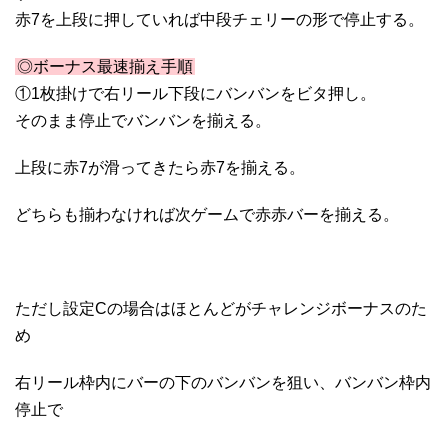
赤7を上段に押していれば中段チェリーの形で停止する。
◎ボーナス最速揃え手順
①1枚掛けで右リール下段にバンバンをビタ押し。
そのまま停止でバンバンを揃える。
上段に赤7が滑ってきたら赤7を揃える。
どちらも揃わなければ次ゲームで赤赤バーを揃える。
ただし設定Cの場合はほとんどがチャレンジボーナスのた
め
右リール枠内にバーの下のバンバンを狙い、バンバン枠内
停止で