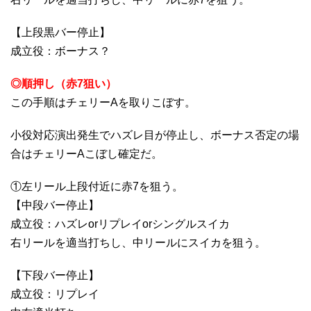
【上段黒バー停止】
成立役：ボーナス？
◎順押し（赤7狙い）
この手順はチェリーAを取りこぼす。
小役対応演出発生でハズレ目が停止し、ボーナス否定の場
合はチェリーAこぼし確定だ。
①左リール上段付近に赤7を狙う。
【中段バー停止】
成立役：ハズレorリプレイorシングルスイカ
右リールを適当打ちし、中リールにスイカを狙う。
【下段バー停止】
成立役：リプレイ