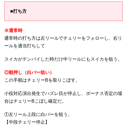
■打ち方
※通常時
通常時の打ち方は左リールでチェリーをフォローし、右リ
ールを適当打ちして
スイカがテンパイした時だけ中リールにもスイカを狙う。
◎順押し（白バー狙い）
この手順はチェリーBを取りこぼす。
小役対応演出発生でハズレ目が停止し、ボーナス否定の場
合はチェリーBこぼし確定だ。
①左リール上段に白バーを狙う。
【中段チェリー停止】