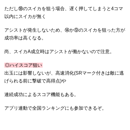
ただし⑱のスイカを狙う場合、遅く押してしまうと4コマ
以内にスイカが無く
アシストが発生しないため、⑭か⑨のスイカを狙った方が
成功率は高くなる。
尚、スイカA成立時はアシストが働かないので注意。
◎ハイスコア狙い
出玉には影響しないが、高速消化(SRマーク付きは敵に逃
げられる前に撃破で高得点)や
連続成功によるスコア機能もある。
アプリ連動で全国ランキングにも参加できるぞ。