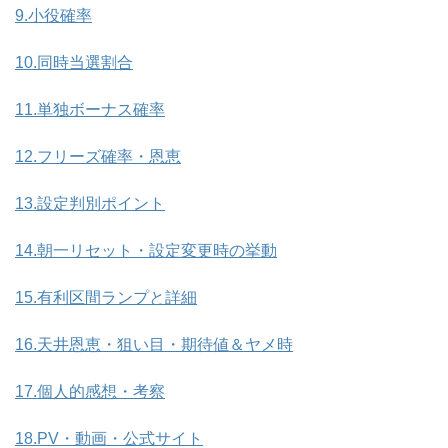
9.小役確率
10.同時当選割合
11.単独ボーナス確率
12.フリーズ確率・恩恵
13.設定判別ポイント
14.朝一リセット・設定変更時の挙動
15.有利区間ランプと詳細
16.天井恩恵・狙い目・期待値＆ヤメ時
17.個人的感想・考察
18.PV・動画・公式サイト