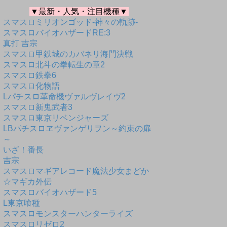
▼最新・人気・注目機種▼
スマスロミリオンゴッド-神々の軌跡-
スマスロバイオハザードRE:3
真打 吉宗
スマスロ甲鉄城のカバネリ海門決戦
スマスロ北斗の拳転生の章2
スマスロ鉄拳6
スマスロ化物語
Lパチスロ革命機ヴァルヴレイヴ2
スマスロ新鬼武者3
スマスロ東京リベンジャーズ
LBパチスロヱヴァンゲリヲン～約束の扉
～
いざ！番長
吉宗
スマスロマギアレコード魔法少女まどか
☆マギカ外伝
スマスロバイオハザード5
L東京喰種
スマスロモンスターハンターライズ
スマスロリゼロ2