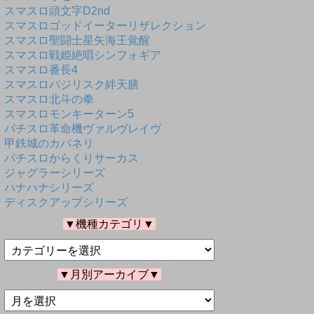
スマスロ頭文字D2nd
スマスロゴッドイーターリザレクション
スマスロ聖闘士星矢海王覚醒
スマスロ戦姫絶唱シンフォギア
スマスロ番長4
スマスロバジリスク絆天膳
スマスロ北斗の拳
スマスロモンキーターン5
パチスロ革命機ヴァルヴレイヴ
甲鉄城のカバネリ
パチスロからくりサーカス
ジャグラーシリーズ
ハナハナシリーズ
ディスクアップシリーズ
▼機種カテゴリ▼
カ
テ
ゴ
▼月別アーカイブ▼
リ
ア
ー
ー