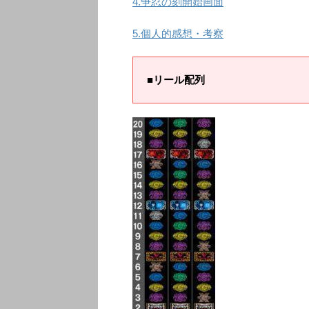
4.争忍の刻開始画面
5.個人的感想・考察
■リール配列