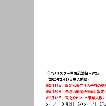
『バジリスク～甲賀忍法帖～絆2』
（2020年2月17日導入開始）
※3月14日、設定示唆アリの争忍の
※6月30日、争忍の刻開始画面に設
※7月12日、弦之介BC中の撃破人数
タイプ：【6号機】【ATタイプ】【