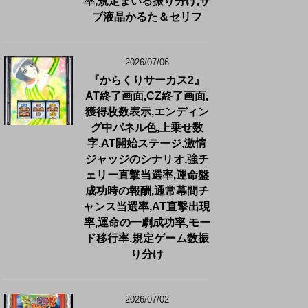
率,規定まいる振り分け,サ
ブ液晶かるた＆セリフ
2026/07/06
『からくりサーカス2』
AT終了画面,CZ終了画面,
獲得枚数表示,エンディン
グ中パネル色,上乗せ数
字,AT開始ステージ,激情
ジャッジのシナリオ,強チ
ェリー直撃当選率,運命盤
成功時の報酬,通常幕間チ
ャンス当選率,AT直撃出現
率,運命の一劇成功率,モー
ド移行率,規定ゲーム数振
り分け
2026/07/02