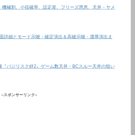
、機械割、小役確率、設定差、フリーズ恩恵、天井・ヤメ
画面詳細とモード示唆・確定演出＆高確示唆・濃厚演出ま
種『バジリスク絆2』ゲーム数天井・BCスルー天井の狙い
–スポンサーリンク–