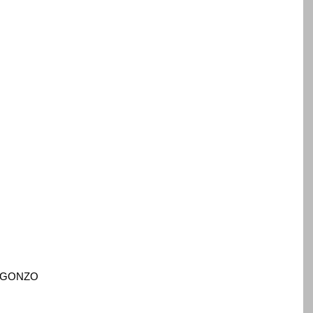
GONZO