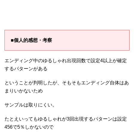
■個人的感想・考察
エンディング中のゆるしゃれ出現回数で設定4以上が確定
するパターンがある
ということが判明したが、そもそもエンディング自体はあ
まりいかないため
サンプルは取りにくい。
たとえいってもゆるしゃれが3回出現するパターンは設定
456で5％しかないので