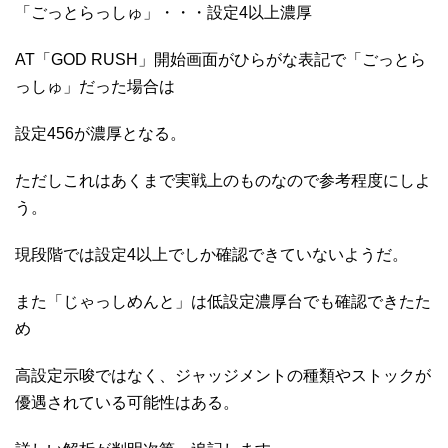
「ごっとらっしゅ」・・・設定4以上濃厚
AT「GOD RUSH」開始画面がひらがな表記で「ごっとら
っしゅ」だった場合は
設定456が濃厚となる。
ただしこれはあくまで実戦上のものなので参考程度にしよ
う。
現段階では設定4以上でしか確認できていないようだ。
また「じゃっしめんと」は低設定濃厚台でも確認できたた
め
高設定示唆ではなく、ジャッジメントの種類やストックが
優遇されている可能性はある。