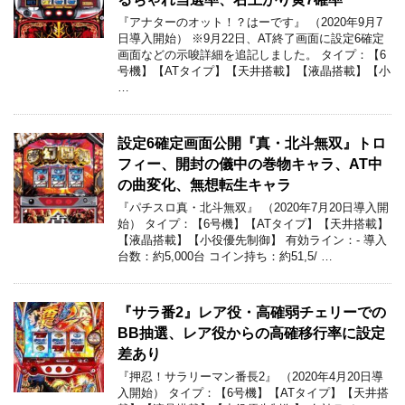
『アナターのオット！？はーです』 （2020年9月7
日導入開始） ※9月22日、AT終了画面に設定6確定
画面などの示唆詳細を追記しました。 タイプ：【6
号機】【ATタイプ】【天井搭載】【液晶搭載】【小
…
設定6確定画面公開『真・北斗無双』トロ
フィー、開封の儀中の巻物キャラ、AT中
の曲変化、無想転生キャラ
『パチスロ真・北斗無双』 （2020年7月20日導入開
始） タイプ：【6号機】【ATタイプ】【天井搭載】
【液晶搭載】【小役優先制御】 有効ライン：- 導入
台数：約5,000台 コイン持ち：約51,5/ …
『サラ番2』レア役・高確弱チェリーでの
BB抽選、レア役からの高確移行率に設定
差あり
『押忍！サラリーマン番長2』 （2020年4月20日導
入開始） タイプ：【6号機】【ATタイプ】【天井搭