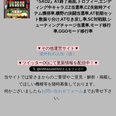
『SAO2』AT終了画面,トロフィー,エンデ
ィング中キャラ,CZ当選率,CZ失敗時アイ
テム獲得率,曠野の決闘当選率,AT初期セッ
ト数振り分け,AT引き戻し率,SC対戦順,シ
ューティングチャージ当選率,モード移行
率,GGOモード移行率
▼その他運営サイト▼
道外れの人生（改）
▼ツイッター(X)にて更新情報を配信中！▼
当サイトでは皆さまからのご要望やご意見・解析・掲載し
てほしい機種等を随時募集しております。
何かございましたら
お問い合わせフォーム
までお寄せ下さ
い。