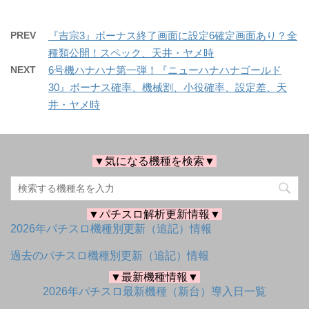
PREV
『吉宗3』ボーナス終了画面に設定6確定画面あり？全
種類公開！スペック、天井・ヤメ時
NEXT
6号機ハナハナ第一弾！『ニューハナハナゴールド
30』ボーナス確率、機械割、小役確率、設定差、天
井・ヤメ時
▼気になる機種を検索▼
▼パチスロ解析更新情報▼
2026年パチスロ機種別更新（追記）情報
過去のパチスロ機種別更新（追記）情報
▼最新機種情報▼
2026年パチスロ最新機種（新台）導入日一覧