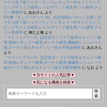
ーナス終了後フェザーランプ,レギュラー中サイドランプ,
ビッグ中スイカ確率,レトロサウンド発生率,ベル確率,チェ
リー重複率
に
あおさん
より
6号機『キングハナハナ-30』設定6確定パターン公開！ボ
ーナス終了後フェザーランプ,レギュラー中サイドランプ,
ビッグ中スイカ確率,レトロサウンド発生率,ベル確率,チェ
リー重複率
に
俺だよ俺
より
『マイジャグラー5』設定差大！ブドウ確率＆チェリー確
率,単独レギュラー確率,ボーナス確率,機械割シミュレート
値,ボーナス揃え方＆チェリー抜き手順全解析
に
あおさん
より
『マイジャグラー5』設定差大！ブドウ確率＆チェリー確
率,単独レギュラー確率,ボーナス確率,機械割シミュレート
値,ボーナス揃え方＆チェリー抜き手順全解析
に
なお
より
▼当サイトの人気記事▼
▼気になる機種を検索▼
検
索