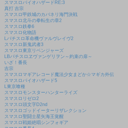
スマスロバイオハザードRE:3
真打 吉宗
スマスロ甲鉄城のカバネリ海門決戦
スマスロ北斗の拳転生の章2
スマスロ鉄拳6
スマスロ化物語
Lパチスロ革命機ヴァルヴレイヴ2
スマスロ新鬼武者3
スマスロ東京リベンジャーズ
LBパチスロヱヴァンゲリヲン～約束の扉～
いざ！番長
吉宗
スマスロマギアレコード魔法少女まどか☆マギカ外伝
スマスロバイオハザード5
L東京喰種
スマスロモンスターハンターライズ
スマスロリゼロ2
スマスロ頭文字D2nd
スマスロゴッドイーターリザレクション
スマスロ聖闘士星矢海王覚醒
スマスロ戦姫絶唱シンフォギア