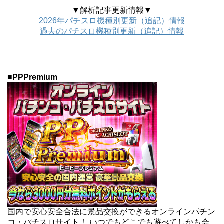
▼解析記事更新情報▼
2026年パチスロ機種別更新（追記）情報
過去のパチスロ機種別更新（追記）情報
■PPPremium
国内で安心安全合法に景品交換ができるオンラインパチン
コ・パチスロサイト！ いつでもどこでも遊べてしかも会