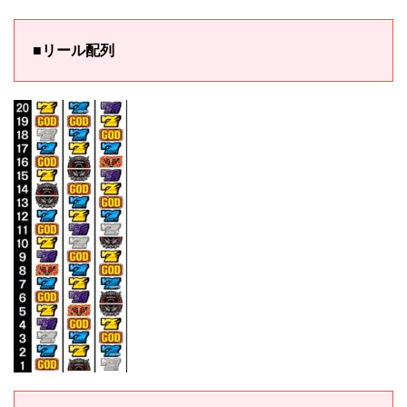
■リール配列