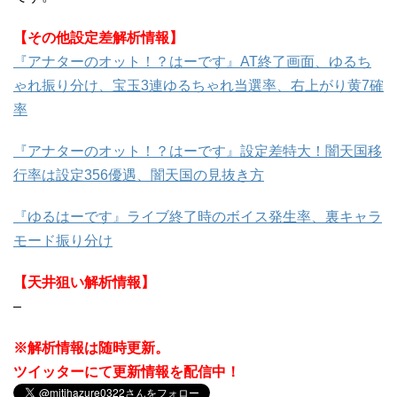
【その他設定差解析情報】
『アナターのオット！？はーです』AT終了画面、ゆるち
ゃれ振り分け、宝玉3連ゆるちゃれ当選率、右上がり黄7確
率
『アナターのオット！？はーです』設定差特大！闇天国移
行率は設定356優遇、闇天国の見抜き方
『ゆるはーです』ライブ終了時のボイス発生率、裏キャラ
モード振り分け
【天井狙い解析情報】
–
※解析情報は随時更新。
ツイッターにて更新情報を配信中！