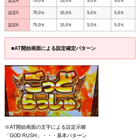
設定4
75,0％
15,0％
5,0％
5,0％
設定5
75,0％
15,0％
5,0％
5,0％
設定6
75,0％
15,0％
5,0％
5,0％
■AT開始画面による設定確定パターン
※AT開始画面の文字による設定示唆
「GOD RUSH」・・・基本パターン