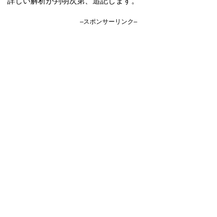
詳しい解析が判明次第、追記します。
–スポンサーリンク–