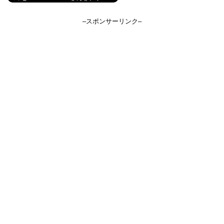
–スポンサーリンク–