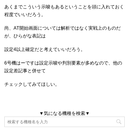
あくまでこういう示唆もあるということを頭に入れておく
程度でいいだろう。
尚、AT開始画面については解析ではなく実戦上のものだ
が、ひらがな表記は
設定4以上確定だと考えていいだろう。
6号機はーですは設定示唆や判別要素が多めなので、他の
設定差記事と併せて
チェックしてみてほしい。
▼気になる機種を検索▼