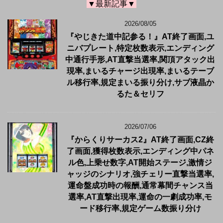
▼最新記事▼
2026/08/05
『やじきた道中記参る！』AT終了画面,ユ
ニバプレート,特定枚数表示,エンディング
中通行手形,AT直撃当選率,関頂アタック出
現率,まいるチャージ出現率,まいるテーブ
ル移行率,規定まいる振り分け,サブ液晶か
るた＆セリフ
2026/07/06
『からくりサーカス2』AT終了画面,CZ終
了画面,獲得枚数表示,エンディング中パネ
ル色,上乗せ数字,AT開始ステージ,激情ジ
ャッジのシナリオ,強チェリー直撃当選率,
運命盤成功時の報酬,通常幕間チャンス当
選率,AT直撃出現率,運命の一劇成功率,モ
ード移行率,規定ゲーム数振り分け