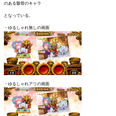
のある骸骨のキャラ
となっている。
・ゆるしゃれ無しの画面
・ゆるしゃれアリの画面