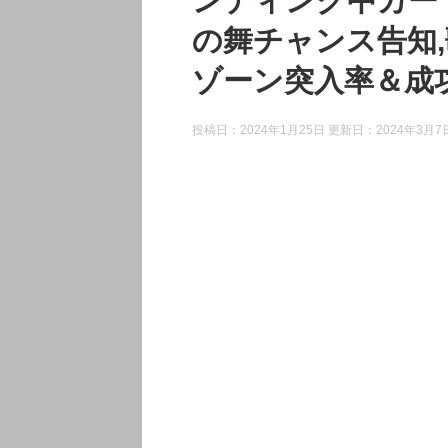
ンディング中カー
の舞チャンス告知,
ゾーン突入率＆成功
投稿日：2024年1月25日 更新日：
2024年3月7