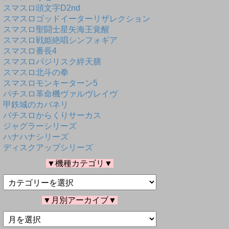
スマスロ頭文字D2nd
スマスロゴッドイーターリザレクション
スマスロ聖闘士星矢海王覚醒
スマスロ戦姫絶唱シンフォギア
スマスロ番長4
スマスロバジリスク絆天膳
スマスロ北斗の拳
スマスロモンキーターン5
パチスロ革命機ヴァルヴレイヴ
甲鉄城のカバネリ
パチスロからくりサーカス
ジャグラーシリーズ
ハナハナシリーズ
ディスクアップシリーズ
▼機種カテゴリ▼
カ
テ
ゴ
▼月別アーカイブ▼
リ
ア
ー
ー