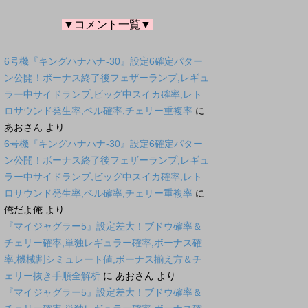
カ
▼コメント一覧▼
イ
ブ
6号機『キングハナハナ-30』設定6確定パター
ン公開！ボーナス終了後フェザーランプ,レギュ
ラー中サイドランプ,ビッグ中スイカ確率,レト
ロサウンド発生率,ベル確率,チェリー重複率
に
あおさん
より
6号機『キングハナハナ-30』設定6確定パター
ン公開！ボーナス終了後フェザーランプ,レギュ
ラー中サイドランプ,ビッグ中スイカ確率,レト
ロサウンド発生率,ベル確率,チェリー重複率
に
俺だよ俺
より
『マイジャグラー5』設定差大！ブドウ確率＆
チェリー確率,単独レギュラー確率,ボーナス確
率,機械割シミュレート値,ボーナス揃え方＆チ
ェリー抜き手順全解析
に
あおさん
より
『マイジャグラー5』設定差大！ブドウ確率＆