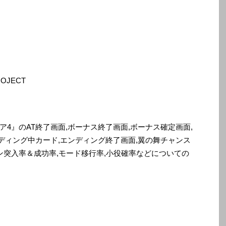
ROJECT
4』のAT終了画面,ボーナス終了画面,ボーナス確定画面,
ンディング中カード,エンディング終了画面,翼の舞チャンス
ン突入率＆成功率,モード移行率,小役確率などについての