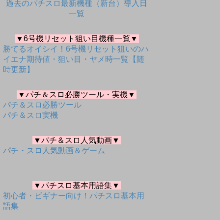
過去のパチスロ最新機種（新台）導入日
一覧
▼6号機リセット狙い目機種一覧▼
勝てるオイシイ！6号機リセット狙いのハ
イエナ期待値・狙い目・ヤメ時一覧【随
時更新】
▼パチ＆スロ必勝ツール・実機▼
パチ＆スロ必勝ツール
パチ＆スロ実機
▼パチ＆スロ人気動画▼
パチ・スロ人気動画＆ゲーム
▼パチスロ基本用語集▼
初心者・ビギナー向け！パチスロ基本用
語集