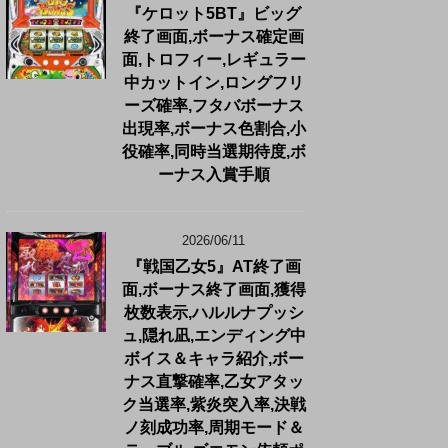
『ケロット5BT』ビッグ
終了画面,ボーナス確定画
面,トロフィー,レギュラー
中カットイン,ロングフリ
ーズ確率,フタバボーナス
出現率,ボーナス色割合,小
役確率,同時当選期待度,ボ
ーナス入賞手順
2026/06/11
『戦国乙女5』AT終了画
面,ボーナス終了画面,獲得
枚数表示,ハルルナプッシ
ュ,隠れ凪,エンディング中
ボイス＆キャラ紹介,ボー
ナス直撃確率,乙女アタッ
ク当選率,紫炎突入率,決戦
ノ刻成功率,周期モード＆