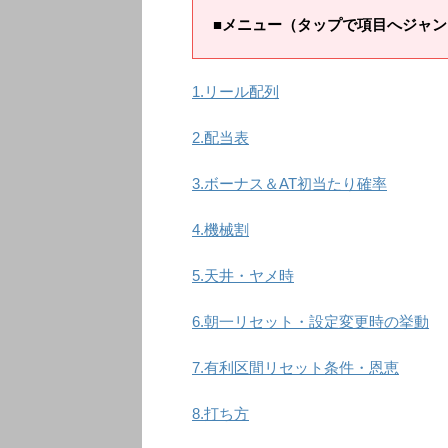
■メニュー（タップで項目へジャン
1.リール配列
2.配当表
3.ボーナス＆AT初当たり確率
4.機械割
5.天井・ヤメ時
6.朝一リセット・設定変更時の挙動
7.有利区間リセット条件・恩恵
8.打ち方