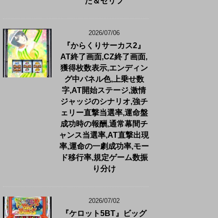
た＆セリフ
2026/07/06
『からくりサーカス2』
AT終了画面,CZ終了画面,
獲得枚数表示,エンディン
グ中パネル色,上乗せ数
字,AT開始ステージ,激情
ジャッジのシナリオ,強チ
ェリー直撃当選率,運命盤
成功時の報酬,通常幕間チ
ャンス当選率,AT直撃出現
率,運命の一劇成功率,モー
ド移行率,規定ゲーム数振
り分け
2026/07/02
『ケロット5BT』ビッグ