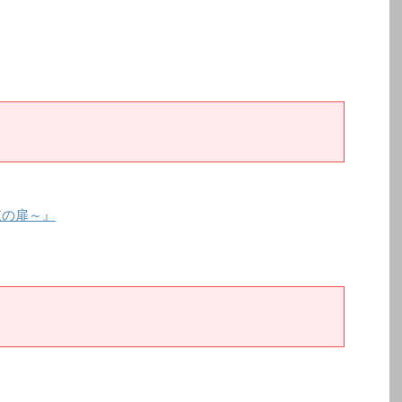
束の扉～』
』