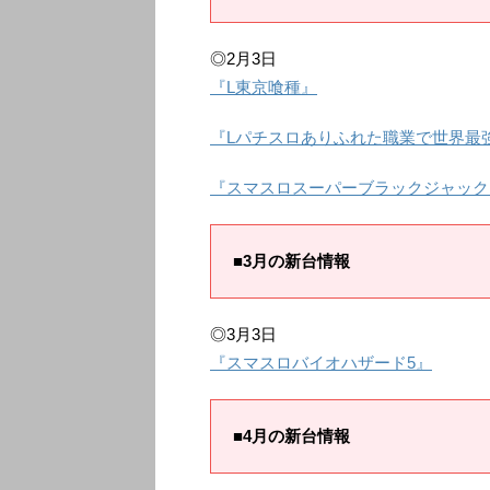
◎2月3日
『L東京喰種』
『Lパチスロありふれた職業で世界最
『スマスロスーパーブラックジャック
■3月の新台情報
◎3月3日
『スマスロバイオハザード5』
■4月の新台情報