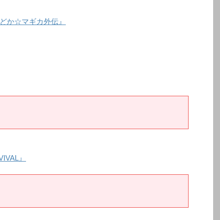
どか☆マギカ外伝』
IVAL』