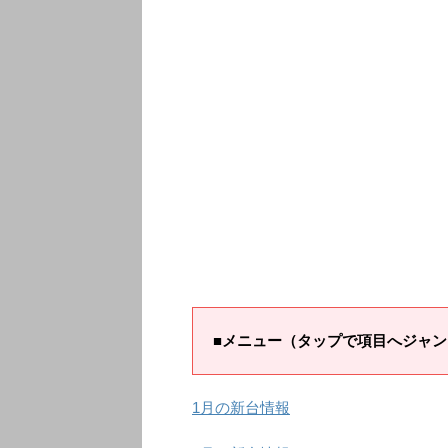
■メニュー（タップで項目へジャン
1月の新台情報