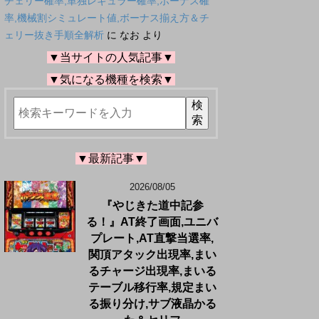
チェリー確率,単独レギュラー確率,ボーナス確
率,機械割シミュレート値,ボーナス揃え方＆チ
ェリー抜き手順全解析
に
なお
より
▼当サイトの人気記事▼
▼気になる機種を検索▼
検
索
▼最新記事▼
2026/08/05
『やじきた道中記参
る！』AT終了画面,ユニバ
プレート,AT直撃当選率,
関頂アタック出現率,まい
るチャージ出現率,まいる
テーブル移行率,規定まい
る振り分け,サブ液晶かる