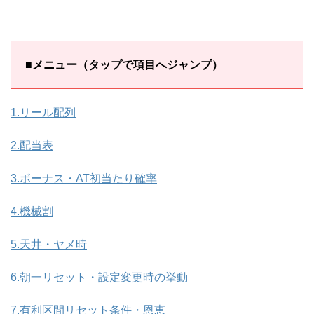
■メニュー（タップで項目へジャンプ）
1.リール配列
2.配当表
3.ボーナス・AT初当たり確率
4.機械割
5.天井・ヤメ時
6.朝一リセット・設定変更時の挙動
7.有利区間リセット条件・恩恵