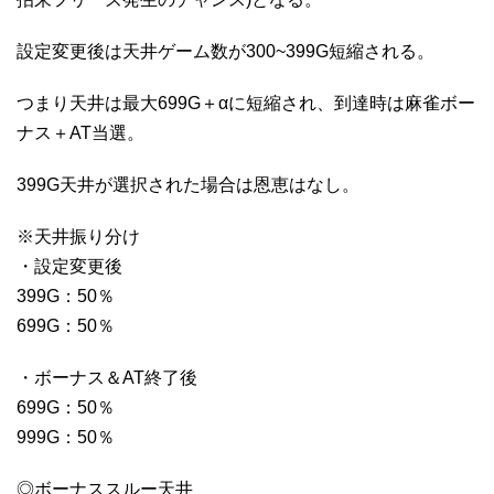
設定変更後は天井ゲーム数が300~399G短縮される。
つまり天井は最大699G＋αに短縮され、到達時は麻雀ボー
ナス＋AT当選。
399G天井が選択された場合は恩恵はなし。
※天井振り分け
・設定変更後
399G：50％
699G：50％
・ボーナス＆AT終了後
699G：50％
999G：50％
◎ボーナススルー天井