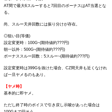
AT間で最大6スルーすると7回目のボーナスはAT当選とな
る。
尚、スルー天井回数には振り分けが存在。
◎狙い目(等価)
設定変更時：100G~(期待値約???円)
朝一以外：500G~(期待値約???円)
ボーナススルー回数：5スルー~(期待値約???円)
設定変更時は399Gを抜けた場合、CZ間天井も近くなけれ
ば一旦ヤメるのもあり。
【ヤメ時】
基本的に即ヤメ。
ただし終了時のボイスで引き戻し示唆があった場合は
100Gまで回そう。