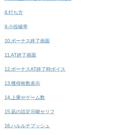
8.打ち方
9.小役確率
10.ボーナス終了画面
11.AT終了画面
12.ボーナスAT終了時ボイス
13.獲得枚数表示
14.上乗せゲーム数
15.凪の設定示唆セリフ
16.ハルルナプッシュ