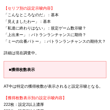
【セリフ別の設定示唆内容】
「こんなところなのだ」：基本
「見えましたわー」：基本
「私達に終わりはない」：規定ゲーム数示唆？
「上出来ー」：パトランランチャンスに期待？
「ミーの出番パトー」：パトランランチャンスの期待大？
詳細は現在調査中。
■獲得枚数表示
AT中は特定の獲得枚数が表示されると設定示唆となる。
【獲得枚数表示別の設定示唆内容】
222枚：設定2以上濃厚