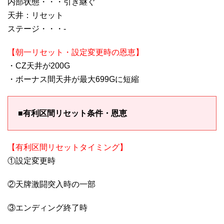
内部状態・・・引き継ぐ
天井：リセット
ステージ・・・-
【朝一リセット・設定変更時の恩恵】
・CZ天井が200G
・ボーナス間天井が最大699Gに短縮
■有利区間リセット条件・恩恵
【有利区間リセットタイミング】
①設定変更時
②天牌激闘突入時の一部
③エンディング終了時