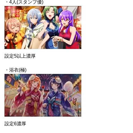
・4人(スタンプ優)
設定5以上濃厚
・浴衣(極)
設定6濃厚