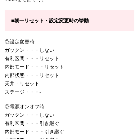
■朝一リセット・設定変更時の挙動
◎設定変更時
ガックン・・・しない
有利区間・・・リセット
内部モード・・・リセット
内部状態・・・リセット
天井：リセット
ステージ・・・-
◎電源オンオフ時
ガックン・・・しない
有利区間・・・引き継ぐ
内部モード・・・引き継ぐ