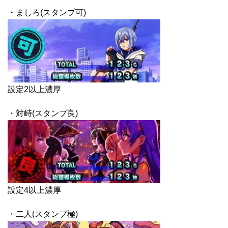
・ましろ(スタンプ可)
設定2以上濃厚
・対峙(スタンプ良)
設定4以上濃厚
・二人(スタンプ極)