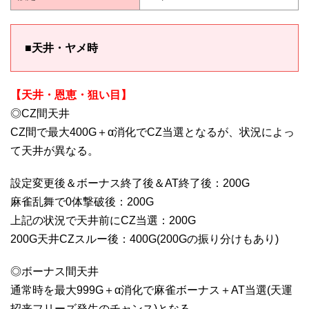
■天井・ヤメ時
【天井・恩恵・狙い目】
◎CZ間天井
CZ間で最大400G＋α消化でCZ当選となるが、状況によっ
て天井が異なる。
設定変更後＆ボーナス終了後＆AT終了後：200G
麻雀乱舞で0体撃破後：200G
上記の状況で天井前にCZ当選：200G
200G天井CZスルー後：400G(200Gの振り分けもあり)
◎ボーナス間天井
通常時を最大999G＋α消化で麻雀ボーナス＋AT当選(天運
招来フリーズ発生のチャンス)となる。