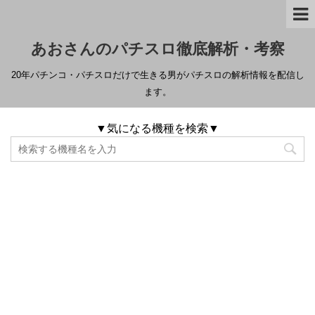
あおさんのパチスロ徹底解析・考察
20年パチンコ・パチスロだけで生きる男がパチスロの解析情報を配信し
ます。
▼気になる機種を検索▼