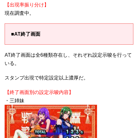
【出現率振り分け】
現在調査中。
■AT終了画面
AT終了画面は全6種類存在し、それぞれ設定示唆を行って
いる。
スタンプ出現で特定設定以上濃厚だ。
【終了画面別の設定示唆内容】
・三姉妹