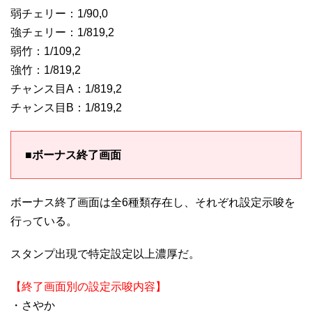
弱チェリー：1/90,0
強チェリー：1/819,2
弱竹：1/109,2
強竹：1/819,2
チャンス目A：1/819,2
チャンス目B：1/819,2
■ボーナス終了画面
ボーナス終了画面は全6種類存在し、それぞれ設定示唆を
行っている。
スタンプ出現で特定設定以上濃厚だ。
【終了画面別の設定示唆内容】
・さやか