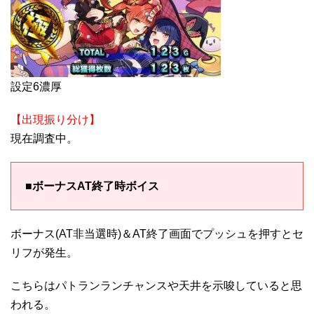
設定6濃厚
【出現振り分け】
現在調査中。
■ボーナスAT終了時ボイス
ボーナス(AT非当選時)＆AT終了画面でプッシュを押すとセ
リフが発生。
こちらはパトランランチャンスや天井を示唆していると思
われる。