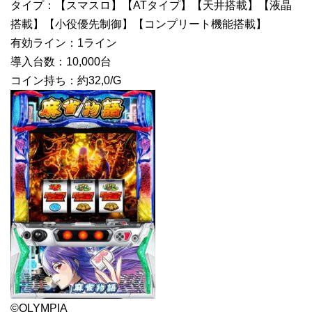
タイプ：【スマスロ】【ATタイプ】【天井搭載】【液晶
搭載】【小役優先制御】【コンプリート機能搭載】
有効ライン：1ライン
導入台数：10,000台
コイン持ち：約32,0/G
©OLYMPIA