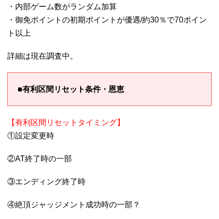
・内部ゲーム数がランダム加算
・御免ポイントの初期ポイントが優遇/約30％で70ポイン
ト以上
詳細は現在調査中。
■有利区間リセット条件・恩恵
【有利区間リセットタイミング】
①設定変更時
②AT終了時の一部
③エンディング終了時
④絶頂ジャッジメント成功時の一部？