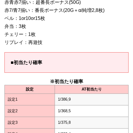
赤青赤7揃い：超番長ボーナス(50G)
赤7/青7揃い：番長ボーナス(20G＋α/純増2,8枚)
ベル：1or10or15枚
弁当：3枚
チェリー：1枚
リプレイ：再遊技
■初当たり確率
※初当たり確率
設定
AT初当たり
設定1
1/386,9
設定2
1/368,5
設定3
1/375,8