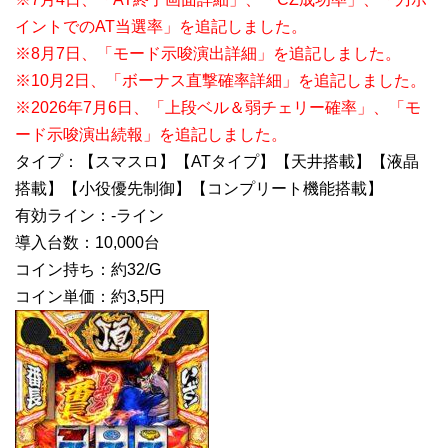
イントでのAT当選率」を追記しました。
※8月7日、「モード示唆演出詳細」を追記しました。
※10月2日、「ボーナス直撃確率詳細」を追記しました。
※2026年7月6日、「上段ベル＆弱チェリー確率」、「モ
ード示唆演出続報」を追記しました。
タイプ：【スマスロ】【ATタイプ】【天井搭載】【液晶
搭載】【小役優先制御】【コンプリート機能搭載】
有効ライン：-ライン
導入台数：10,000台
コイン持ち：約32/G
コイン単価：約3,5円