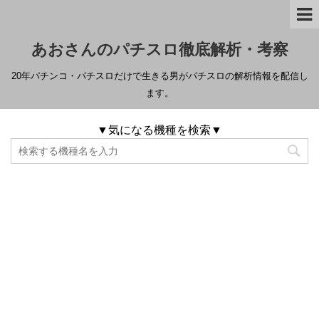
あおさんのパチスロ徹底解析・考察
20年パチンコ・パチスロだけで生きる男がパチスロの解析情報を配信し
ます。
▼気になる機種を検索▼