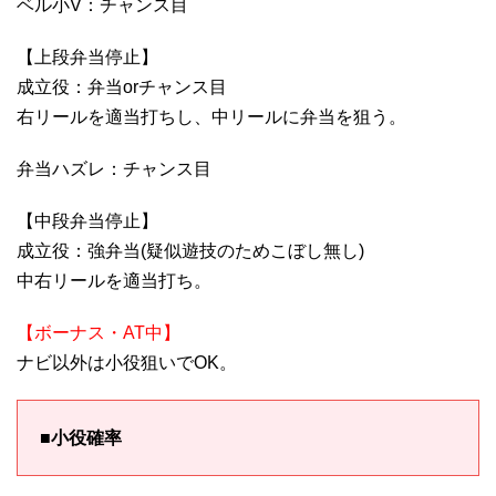
ベル小V：チャンス目
【上段弁当停止】
成立役：弁当orチャンス目
右リールを適当打ちし、中リールに弁当を狙う。
弁当ハズレ：チャンス目
【中段弁当停止】
成立役：強弁当(疑似遊技のためこぼし無し)
中右リールを適当打ち。
【ボーナス・AT中】
ナビ以外は小役狙いでOK。
■小役確率