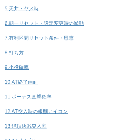
5.天井・ヤメ時
6.朝一リセット・設定変更時の挙動
7.有利区間リセット条件・恩恵
8.打ち方
9.小役確率
10.AT終了画面
11.ボーナス直撃確率
12.AT突入時の報酬アイコン
13.絶頂決戦突入率