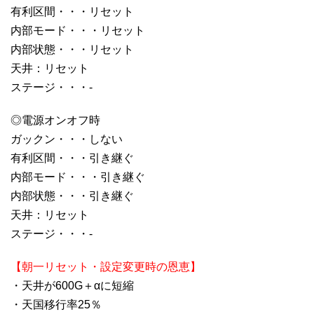
有利区間・・・リセット
内部モード・・・リセット
内部状態・・・リセット
天井：リセット
ステージ・・・-
◎電源オンオフ時
ガックン・・・しない
有利区間・・・引き継ぐ
内部モード・・・引き継ぐ
内部状態・・・引き継ぐ
天井：リセット
ステージ・・・-
【朝一リセット・設定変更時の恩恵】
・天井が600G＋αに短縮
・天国移行率25％