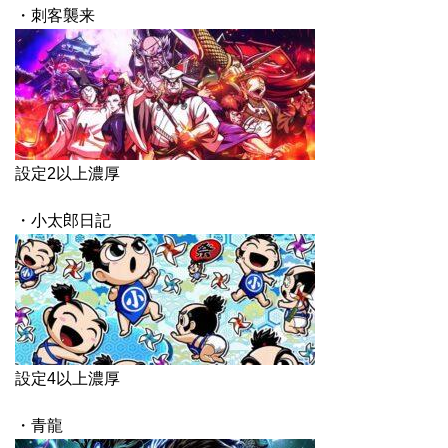
・刺客襲来
設定2以上濃厚
・小太郎日記
設定4以上濃厚
・青龍