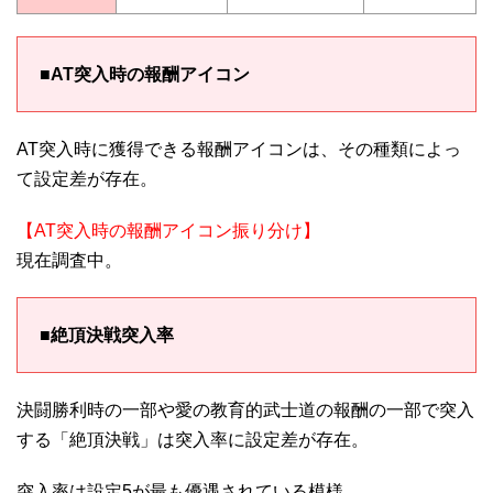
■AT突入時の報酬アイコン
AT突入時に獲得できる報酬アイコンは、その種類によっ
て設定差が存在。
【AT突入時の報酬アイコン振り分け】
現在調査中。
■絶頂決戦突入率
決闘勝利時の一部や愛の教育的武士道の報酬の一部で突入
する「絶頂決戦」は突入率に設定差が存在。
突入率は設定5が最も優遇されている模様。