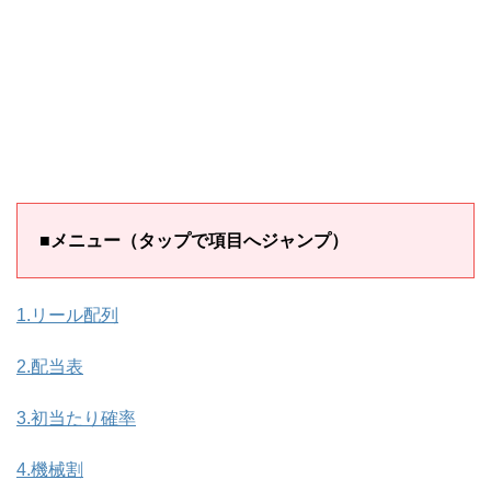
■メニュー（タップで項目へジャンプ）
1.リール配列
2.配当表
3.初当たり確率
4.機械割