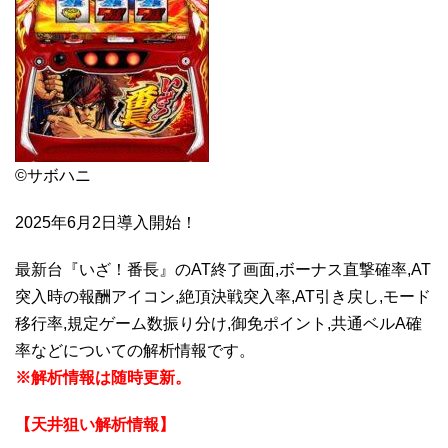
©サボハニ
2025年6月2日導入開始！
最新台『いざ！番長』のAT終了画面,ボーナス直撃確率,AT
突入時の報酬アイコン,絶頂決戦突入率,AT引き戻し,モード
移行率,規定ゲーム数振り分け,御免ポイント,共通ベルA確
率などについての解析情報です。
※解析情報は随時更新。
【天井狙い解析情報】