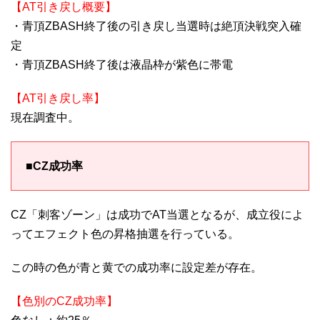
【AT引き戻し概要】
・青頂ZBASH終了後の引き戻し当選時は絶頂決戦突入確
定
・青頂ZBASH終了後は液晶枠が紫色に帯電
【AT引き戻し率】
現在調査中。
■CZ成功率
CZ「刺客ゾーン」は成功でAT当選となるが、成立役によ
ってエフェクト色の昇格抽選を行っている。
この時の色が青と黄での成功率に設定差が存在。
【色別のCZ成功率】