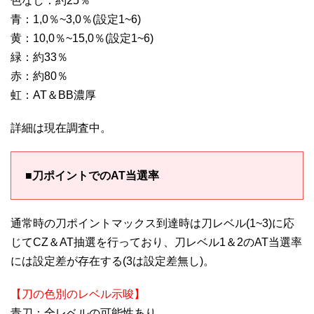
色なし：約25％
青：1,0％~3,0％(設定1~6)
黄：10,0％~15,0％(設定1~6)
緑：約33％
赤：約80％
虹：AT＆BB濃厚
詳細は現在調査中。
■刀ポイントでのAT当選率
通常時の刀ポイントマックス到達時は刀レベル(1~3)に応
じてCZ＆AT抽選を行っており、刀レベル1＆2のAT当選率
には設定差が存在する(3は設定差無し)。
【刀の色別のレベル示唆】
青刀：全レベルの可能性あり