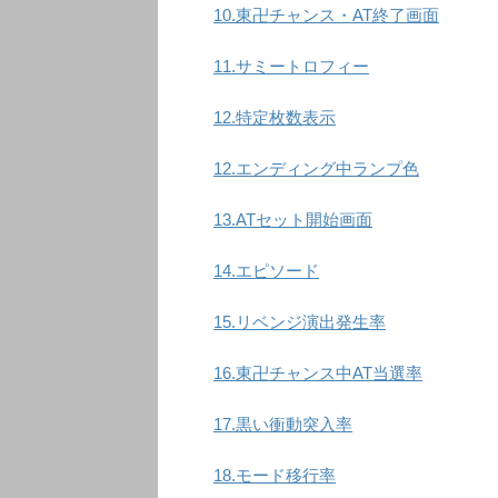
10.東卍チャンス・AT終了画面
11.サミートロフィー
12.特定枚数表示
12.エンディング中ランプ色
13.ATセット開始画面
14.エピソード
15.リベンジ演出発生率
16.東卍チャンス中AT当選率
17.黒い衝動突入率
18.モード移行率