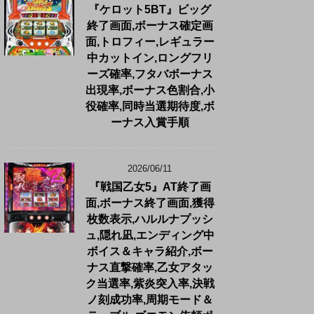
『ケロット5BT』ビッグ
終了画面,ボーナス確定画
面,トロフィー,レギュラー
中カットイン,ロングフリ
ーズ確率,フタバボーナス
出現率,ボーナス色割合,小
役確率,同時当選期待度,ボ
ーナス入賞手順
2026/06/11
『戦国乙女5』AT終了画
面,ボーナス終了画面,獲得
枚数表示,ハルルナプッシ
ュ,隠れ凪,エンディング中
ボイス＆キャラ紹介,ボー
ナス直撃確率,乙女アタッ
ク当選率,紫炎突入率,決戦
ノ刻成功率,周期モード＆