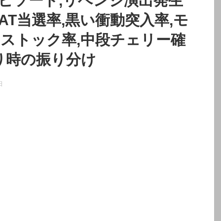
エピソード,リベンジ演出発生
AT当選率,黒い衝動突入率,モ
期ストック率,中段チェリー確
たり時の振り分け
日