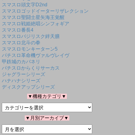
スマスロ頭文字D2nd
スマスロゴッドイーターリザレクション
スマスロ聖闘士星矢海王覚醒
スマスロ戦姫絶唱シンフォギア
スマスロ番長4
スマスロバジリスク絆天膳
スマスロ北斗の拳
スマスロモンキーターン5
パチスロ革命機ヴァルヴレイヴ
甲鉄城のカバネリ
パチスロからくりサーカス
ジャグラーシリーズ
ハナハナシリーズ
ディスクアップシリーズ
▼機種カテゴリ▼
カ
テ
ゴ
▼月別アーカイブ▼
リ
ア
ー
ー