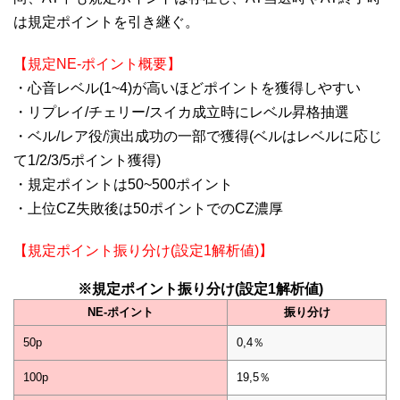
は規定ポイントを引き継ぐ。
【規定NE-ポイント概要】
・心音レベル(1~4)が高いほどポイントを獲得しやすい
・リプレイ/チェリー/スイカ成立時にレベル昇格抽選
・ベル/レア役/演出成功の一部で獲得(ベルはレベルに応じ
て1/2/3/5ポイント獲得)
・規定ポイントは50~500ポイント
・上位CZ失敗後は50ポイントでのCZ濃厚
【規定ポイント振り分け(設定1解析値)】
※規定ポイント振り分け(設定1解析値)
NE-ポイント
振り分け
50p
0,4％
100p
19,5％