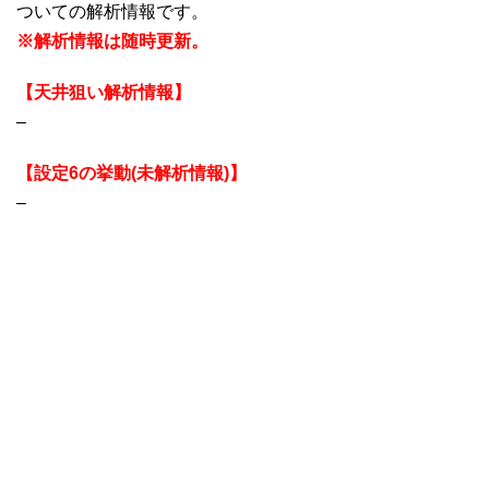
ついての解析情報です。
※解析情報は随時更新。
【天井狙い解析情報】
–
【設定6の挙動(未解析情報)】
–