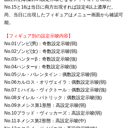
No.15と16は当日に両方出現すれば設定4以上濃厚だ。
尚、当日に出現したフィギュアはメニュー画面から確認可
能。
【フィギュア別の設定示唆内容】
No.01ゾンビ(男)：奇数設定示唆(弱)
No.02ゾンビ(女)：奇数設定示唆(弱)
No.03ハンターβ：奇数設定示唆(強)
No.04ハンターγ：奇数設定示唆(強)
No.05ジル・バレンタイン：偶数設定示唆(弱)
No.06カルロス・オリヴェイラ：偶数設定示唆(弱)
No.07ミハイル・ヴィクトール：偶数設定示唆(強)
No.08タイレル・パトリック：偶数設定示唆(強)
No.09ネメシス第1形態：高設定示唆(弱)
No.10プラッド・ヴィッカーズ：高設定示唆(弱)
No.11ネメシス第2形態：高設定示唆(中)