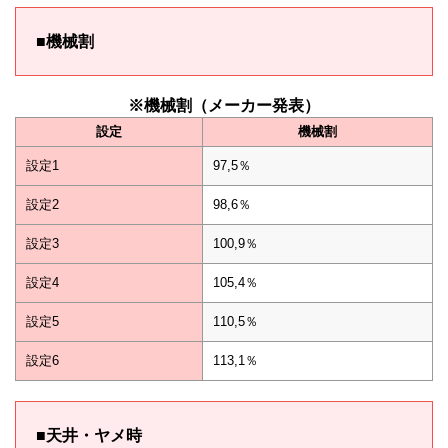
■機械割
※機械割（メーカー発表）
設定
機械割
設定1
97,5％
設定2
98,6％
設定3
100,9％
設定4
105,4％
設定5
110,5％
設定6
113,1％
■天井・ヤメ時