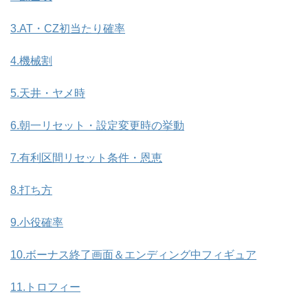
3.AT・CZ初当たり確率
4.機械割
5.天井・ヤメ時
6.朝一リセット・設定変更時の挙動
7.有利区間リセット条件・恩恵
8.打ち方
9.小役確率
10.ボーナス終了画面＆エンディング中フィギュア
11.トロフィー