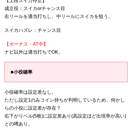
【上段スイカ停止】
成立役：スイカorチャンス目
右リールを適当打ちし、中リールにスイカを狙う。
スイカハズレ：チャンス目
【ボーナス・AT中】
ナビ以外は適当打ちでOK。
■小役確率
小役確率は設定差なし。
ただし設定1のみコイン持ちが判明しているため、何かし
らの小役に設定差が存在？
右下がりベル(5枚)に設定差あり(高設定ほど出現率が高い)
との噂あり。