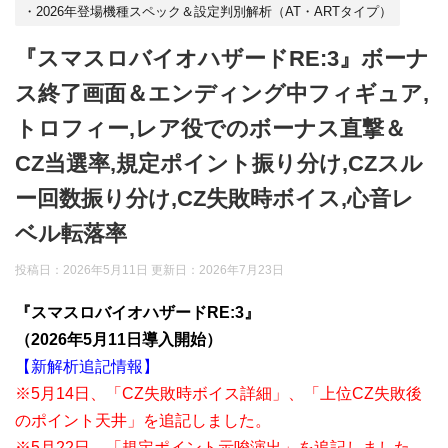
・2026年登場機種スペック＆設定判別解析（AT・ARTタイプ）
『スマスロバイオハザードRE:3』ボーナ
ス終了画面＆エンディング中フィギュア,
トロフィー,レア役でのボーナス直撃＆
CZ当選率,規定ポイント振り分け,CZスル
ー回数振り分け,CZ失敗時ボイス,心音レ
ベル転落率
投稿日：2026年5月11日 更新日：
2026年7月23日
『スマスロバイオハザードRE:3』
（2026年5月11日導入開始）
【新解析追記情報】
※5月14日、「CZ失敗時ボイス詳細」、「上位CZ失敗後
のポイント天井」を追記しました。
※5月22日、「規定ポイント示唆演出」を追記しました。