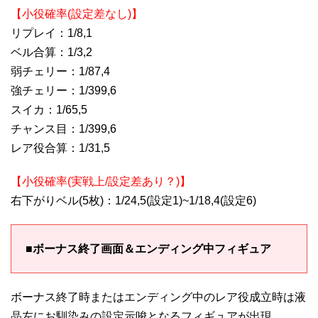
【小役確率(設定差なし)】
リプレイ：1/8,1
ベル合算：1/3,2
弱チェリー：1/87,4
強チェリー：1/399,6
スイカ：1/65,5
チャンス目：1/399,6
レア役合算：1/31,5
【小役確率(実戦上/設定差あり？)】
右下がりベル(5枚)：1/24,5(設定1)~1/18,4(設定6)
■ボーナス終了画面＆エンディング中フィギュア
ボーナス終了時またはエンディング中のレア役成立時は液
晶左にお馴染みの設定示唆となるフィギュアが出現。