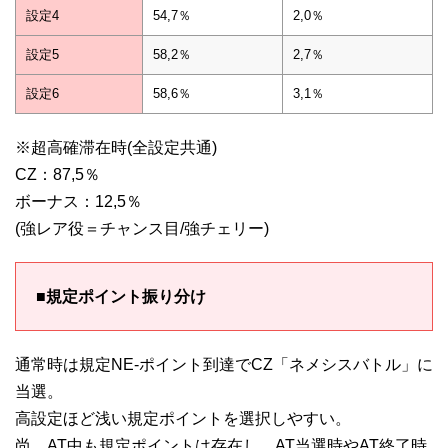
設定4
54,7％
2,0％
設定5
58,2％
2,7％
設定6
58,6％
3,1％
※超高確滞在時(全設定共通)
CZ：87,5％
ボーナス：12,5％
(強レア役＝チャンス目/強チェリー)
■規定ポイント振り分け
通常時は規定NE-ポイント到達でCZ「ネメシスバトル」に
当選。
高設定ほど浅い規定ポイントを選択しやすい。
尚、AT中も規定ポイントは存在し、AT当選時やAT終了時