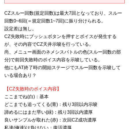
CZスルー回数(規定回数)は最大7回となっており、スルー
回数0~6回(＝規定回数1~7回)に振り分けられる。
設定差は無し。
CZ失敗時にプッシュボタンを押すとボイスが発生する
が、その内容でCZ天井示唆を行っている。
尚、メニュー画面のネメシスバトルの色(スルー回数の部
分)で前回失敗時のボイス内容を示唆している。
他にもAT終了時の開始ステージでスルー回数を示唆して
いる場合あり？
【CZ失敗時のボイス内容】
ここまでね(白)：基本
どこまでも追ってくる(青)：残り3回以内示唆
諦めるにはまだ早い(緑)：残り3回以内濃厚
良いサンプルが取れた(赤)：次回CZ成功濃厚
私達(俺達)は負けない：復活濃厚