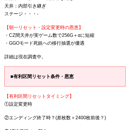
天井：内部引き継ぎ
ステージ・・・-
【朝一リセット・設定変更時の恩恵】
・CZ間天井が実ゲーム数で256G＋αに短縮
・GGOモード死銃への移行抽選が優遇
詳細は現在調査中。
■有利区間リセット条件・恩恵
【有利区間リセットタイミング】
①設定変更時
②エンディング終了時？(差枚数＋2400枚前後？)