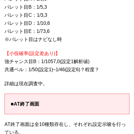
バレット目B：1/5,3
バレット目C：1/3,3
バレット目D：1/10,6
バレット目E：1/73,6
※バレット目はナビなし時
【小役確率(設定差あり)】
強チャンス目B：1/1057,0(設定1解析値)
共通ベル：1/50(設定1)~1/46(設定6)？程度？
詳細は現在調査中。
■AT終了画面
AT終了画面は全10種類存在し、それぞれ設定示唆を行っ
ている。