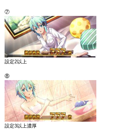
⑦
設定2以上
⑧
設定3以上濃厚