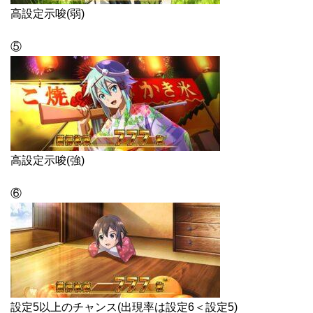
高設定示唆(弱)
⑤
高設定示唆(強)
⑥
設定5以上のチャンス(出現率は設定6＜設定5)