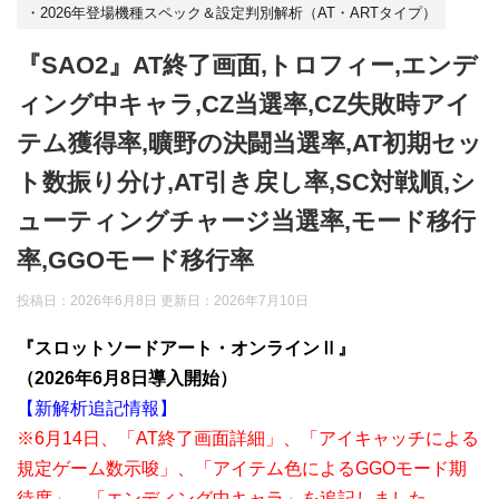
・2026年登場機種スペック＆設定判別解析（AT・ARTタイプ）
『SAO2』AT終了画面,トロフィー,エンデ
ィング中キャラ,CZ当選率,CZ失敗時アイ
テム獲得率,曠野の決闘当選率,AT初期セッ
ト数振り分け,AT引き戻し率,SC対戦順,シ
ューティングチャージ当選率,モード移行
率,GGOモード移行率
投稿日：2026年6月8日 更新日：
2026年7月10日
『スロットソードアート・オンラインⅡ』
（2026年6月8日導入開始）
【新解析追記情報】
※6月14日、「AT終了画面詳細」、「アイキャッチによる
規定ゲーム数示唆」、「アイテム色によるGGOモード期
待度」、「エンディング中キャラ」を追記しました。