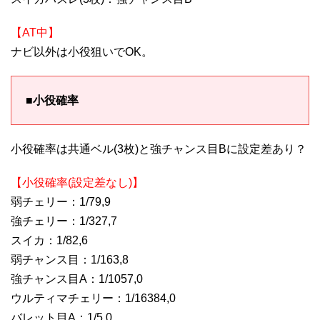
【AT中】
ナビ以外は小役狙いでOK。
■小役確率
小役確率は共通ベル(3枚)と強チャンス目Bに設定差あり？
【小役確率(設定差なし)】
弱チェリー：1/79,9
強チェリー：1/327,7
スイカ：1/82,6
弱チャンス目：1/163,8
強チャンス目A：1/1057,0
ウルティマチェリー：1/16384,0
バレット目A：1/5,0