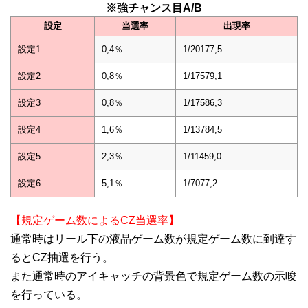
※強チャンス目A/B
設定
当選率
出現率
設定1
0,4％
1/20177,5
設定2
0,8％
1/17579,1
設定3
0,8％
1/17586,3
設定4
1,6％
1/13784,5
設定5
2,3％
1/11459,0
設定6
5,1％
1/7077,2
【規定ゲーム数によるCZ当選率】
通常時はリール下の液晶ゲーム数が規定ゲーム数に到達す
るとCZ抽選を行う。
また通常時のアイキャッチの背景色で規定ゲーム数の示唆
を行っている。