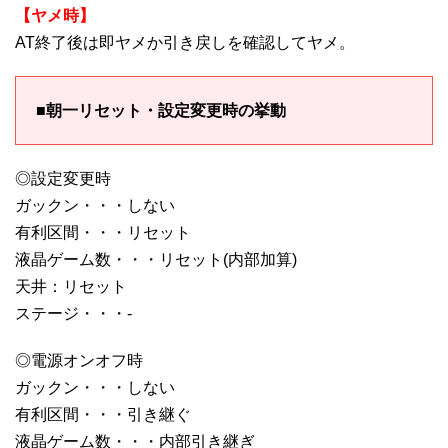
【ヤメ時】
AT終了後は即ヤメか引き戻しを確認してヤメ。
■朝一リセット・設定変更時の挙動
◎設定変更時
ガックン・・・しない
有利区間・・・リセット
液晶ゲーム数・・・リセット(内部加算)
天井：リセット
ステージ・・・-
◎電源オンオフ時
ガックン・・・しない
有利区間・・・引き継ぐ
液晶ゲーム数・・・内部引き継ぎ