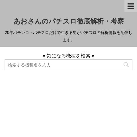
あおさんのパチスロ徹底解析・考察
20年パチンコ・パチスロだけで生きる男がパチスロの解析情報を配信し
ます。
▼気になる機種を検索▼