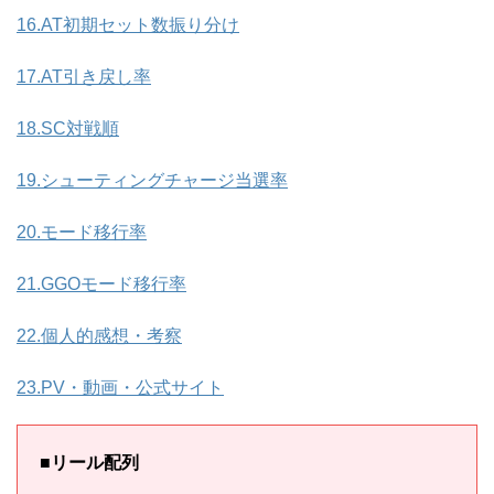
16.AT初期セット数振り分け
17.AT引き戻し率
18.SC対戦順
19.シューティングチャージ当選率
20.モード移行率
21.GGOモード移行率
22.個人的感想・考察
23.PV・動画・公式サイト
■リール配列