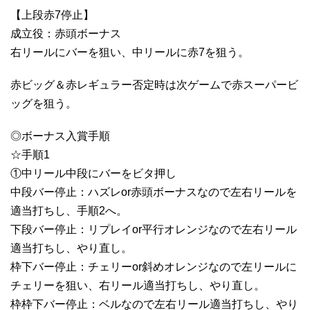
【上段赤7停止】
成立役：赤頭ボーナス
右リールにバーを狙い、中リールに赤7を狙う。
赤ビッグ＆赤レギュラー否定時は次ゲームで赤スーパービ
ッグを狙う。
◎ボーナス入賞手順
☆手順1
①中リール中段にバーをビタ押し
中段バー停止：ハズレor赤頭ボーナスなので左右リールを
適当打ちし、手順2へ。
下段バー停止：リプレイor平行オレンジなので左右リール
適当打ちし、やり直し。
枠下バー停止：チェリーor斜めオレンジなので左リールに
チェリーを狙い、右リール適当打ちし、やり直し。
枠枠下バー停止：ベルなので左右リール適当打ちし、やり