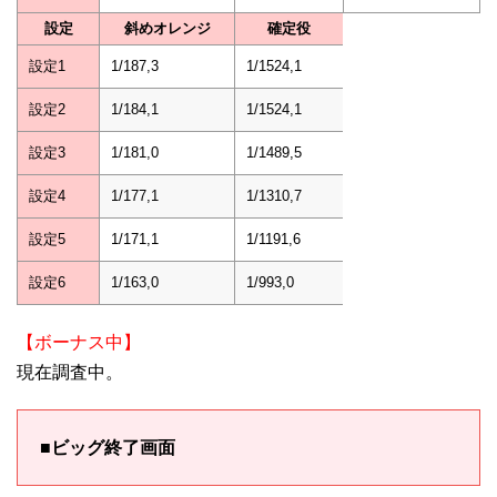
設定
斜めオレンジ
確定役
設定1
1/187,3
1/1524,1
設定2
1/184,1
1/1524,1
設定3
1/181,0
1/1489,5
設定4
1/177,1
1/1310,7
設定5
1/171,1
1/1191,6
設定6
1/163,0
1/993,0
【ボーナス中】
現在調査中。
■ビッグ終了画面