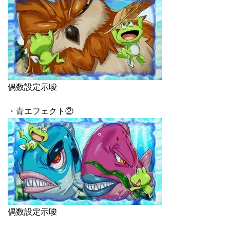
偶数設定示唆
・青エフェクト②
偶数設定示唆