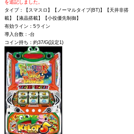
を追記しました。
タイプ：【スマスロ】【ノーマルタイプ(BT)】【天井非搭
載】【液晶搭載】【小役優先制御】
有効ライン：5ライン
導入台数：-台
コイン持ち：約37/G(設定1)