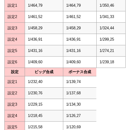
設定1
1/464,79
1/464,79
1/350,46
設定2
1/461,52
1/461,52
1/341,33
設定3
1/458,29
1/458,29
1/324,44
設定4
1/436,91
1/436,91
1/299,25
設定5
1/431,16
1/431,16
1/274,21
設定6
1/409,60
1/409,60
1/239,18
設定
ビッグ合成
ボーナス合成
設定1
1/232,40
1/139,74
設定2
1/230,76
1/137,68
設定3
1/229,15
1/134,30
設定4
1/218,45
1/126,27
設定5
1/215,58
1/120,69