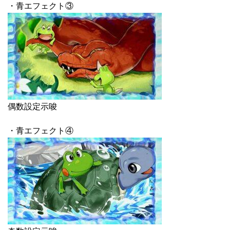
・青エフェクト③
偶数設定示唆
・青エフェクト④