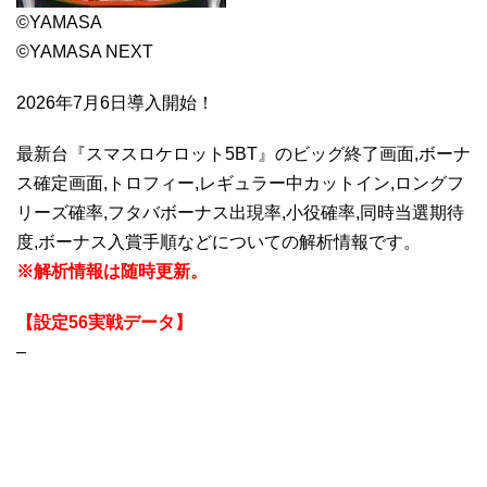
©YAMASA
©YAMASA NEXT
2026年7月6日導入開始！
最新台『スマスロケロット5BT』のビッグ終了画面,ボーナ
ス確定画面,トロフィー,レギュラー中カットイン,ロングフ
リーズ確率,フタバボーナス出現率,小役確率,同時当選期待
度,ボーナス入賞手順などについての解析情報です。
※解析情報は随時更新。
【設定56実戦データ】
–