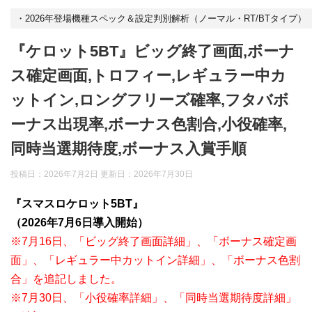
・2026年登場機種スペック＆設定判別解析（ノーマル・RT/BTタイプ）
『ケロット5BT』ビッグ終了画面,ボーナ
ス確定画面,トロフィー,レギュラー中カ
ットイン,ロングフリーズ確率,フタバボ
ーナス出現率,ボーナス色割合,小役確率,
同時当選期待度,ボーナス入賞手順
投稿日：2026年7月2日 更新日：
2026年7月30日
『スマスロケロット5BT』
（2026年7月6日導入開始）
※7月16日、「ビッグ終了画面詳細」、「ボーナス確定画
面」、「レギュラー中カットイン詳細」、「ボーナス色割
合」を追記しました。
※7月30日、「小役確率詳細」、「同時当選期待度詳細」