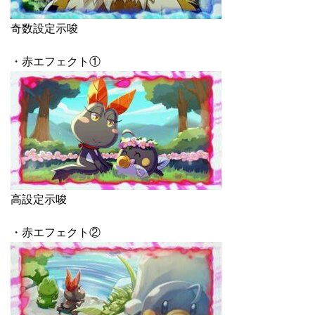
奇数設定示唆
・赤エフェクト①
高設定示唆
・赤エフェクト②