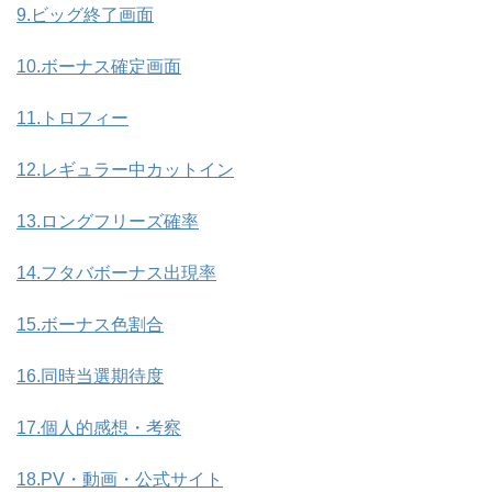
9.ビッグ終了画面
10.ボーナス確定画面
11.トロフィー
12.レギュラー中カットイン
13.ロングフリーズ確率
14.フタバボーナス出現率
15.ボーナス色割合
16.同時当選期待度
17.個人的感想・考察
18.PV・動画・公式サイト