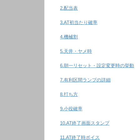
2.配当表
3.AT初当たり確率
4.機械割
5.天井・ヤメ時
6.朝一リセット・設定変更時の挙動
7.有利区間ランプの詳細
8.打ち方
9.小役確率
10.AT終了画面スタンプ
11.AT終了時ボイス