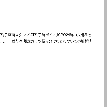
終了画面スタンプ,AT終了時ボイス,ICPO24時の八咫烏セ
プラム,モード移行率,規定ガッツ振り分けなどについての解析情