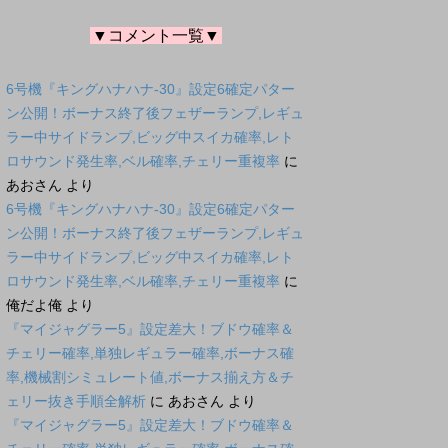
カ
▼コメント一覧▼
イ
ブ
6号機『キングハナハナ-30』設定6確定パター
ン公開！ボーナス終了後フェザーランプ,レギュ
ラー中サイドランプ,ビッグ中スイカ確率,レト
ロサウンド発生率,ベル確率,チェリー重複率
に
あおさん
より
6号機『キングハナハナ-30』設定6確定パター
ン公開！ボーナス終了後フェザーランプ,レギュ
ラー中サイドランプ,ビッグ中スイカ確率,レト
ロサウンド発生率,ベル確率,チェリー重複率
に
俺だよ俺
より
『マイジャグラー5』設定差大！ブドウ確率＆
チェリー確率,単独レギュラー確率,ボーナス確
率,機械割シミュレート値,ボーナス揃え方＆チ
ェリー抜き手順全解析
に
あおさん
より
『マイジャグラー5』設定差大！ブドウ確率＆